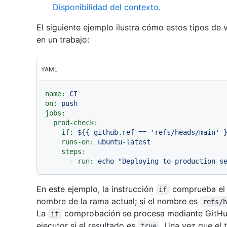
Disponibilidad del contexto
.
El siguiente ejemplo ilustra cómo estos tipos de v
en un trabajo:
YAML
name:
CI
on:
push
jobs:
prod-check:
if:
${{
github.ref
==
'refs/heads/main'
runs-on:
ubuntu-latest
steps:
-
run:
echo
"Deploying to production s
En este ejemplo, la instrucción
comprueba el
if
nombre de la rama actual; si el nombre es
refs/
La
comprobación se procesa mediante GitHub 
if
ejecutor si el resultado es
. Una vez que el 
true