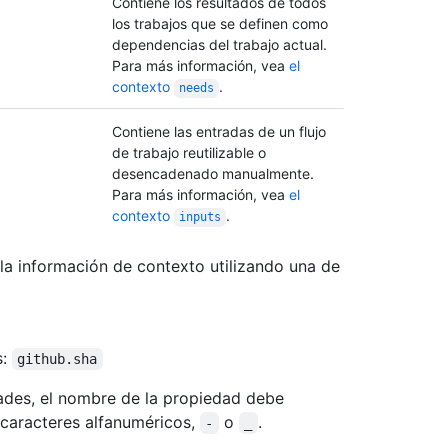
Contiene los resultados de todos
los trabajos que se definen como
dependencias del trabajo actual.
Para más información, vea
el
contexto
.
needs
Contiene las entradas de un flujo
de trabajo reutilizable o
desencadenado manualmente.
Para más información, vea
el
contexto
.
inputs
a información de contexto utilizando una de
s:
github.sha
dades, el nombre de la propiedad debe
 caracteres alfanuméricos,
o
.
-
_