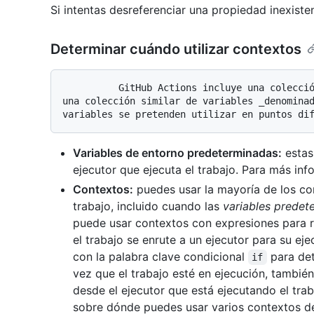
Si intentas desreferenciar una propiedad inexist
Determinar cuándo utilizar contextos
          GitHub Actions incluye una colección de variables _denominadas contextos_ y 
una colección similar de variables _denominad
Variables de entorno predeterminadas:
estas 
ejecutor que ejecuta el trabajo. Para más in
Contextos:
puedes usar la mayoría de los con
trabajo, incluido cuando las
variables predet
puede usar contextos con expresiones para re
el trabajo se enrute a un ejecutor para su eje
con la palabra clave condicional
para det
if
vez que el trabajo esté en ejecución, tambié
desde el ejecutor que está ejecutando el tr
sobre dónde puedes usar varios contextos den