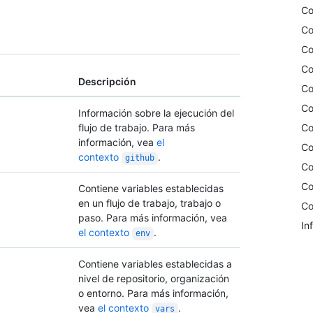
Co
Co
Co
Co
Descripción
Co
Co
Información sobre la ejecución del
Co
flujo de trabajo. Para más
información, vea
el
Co
contexto
.
github
Co
Co
Contiene variables establecidas
en un flujo de trabajo, trabajo o
Co
paso. Para más información, vea
In
el contexto
.
env
Contiene variables establecidas a
nivel de repositorio, organización
o entorno. Para más información,
vea
el contexto
.
vars