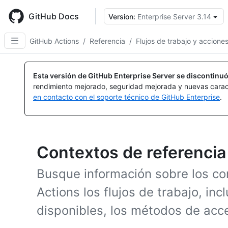
Skip
to
GitHub Docs
Version:
Enterprise Server 3.14
main
content
GitHub Actions
/
Referencia
/
Flujos de trabajo y accione
Esta versión de GitHub Enterprise Server se discontinuó
rendimiento mejorado, seguridad mejorada y nuevas carac
en contacto con el soporte técnico de GitHub Enterprise
.
Contextos de referencia
Busque información sobre los co
Actions los flujos de trabajo, in
disponibles, los métodos de acc