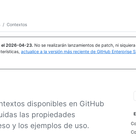
Buscar o preguntar
Copilot
s
/
Contextos
 el
2026-04-23
.
No se realizarán lanzamientos de patch, ni siquier
terísticas,
actualice a la versión más reciente de GitHub Enterprise S
ntextos disponibles en GitHub
cluidas las propiedades
E
Co
eso y los ejemplos de uso.
Co