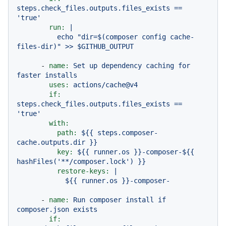
steps.check_files.outputs.files_exists
==
'true'
run:
|

          echo "dir=$(composer config cache-
-
name:
Set
up
dependency
caching
for
faster
installs
uses:
actions/cache@v4
if:
steps.check_files.outputs.files_exists
==
'true'
with:
path:
${{
steps.composer-
cache.outputs.dir
}}
key:
${{
runner.os
}}-composer-${{
hashFiles('**/composer.lock')
}}
restore-keys:
|

-
name:
Run
composer
install
if
composer.json
exists
if: