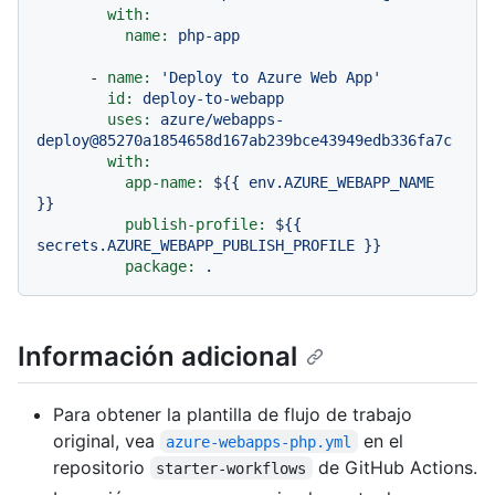
with:
name:
php-app
-
name:
'Deploy to Azure Web App'
id:
deploy-to-webapp
uses:
azure/webapps-
deploy@85270a1854658d167ab239bce43949edb336fa7c
with:
app-name:
${{
env.AZURE_WEBAPP_NAME
}}
publish-profile:
${{
secrets.AZURE_WEBAPP_PUBLISH_PROFILE
}}
package:
.
Información adicional
Para obtener la plantilla de flujo de trabajo
original, vea
en el
azure-webapps-php.yml
repositorio
de GitHub Actions.
starter-workflows