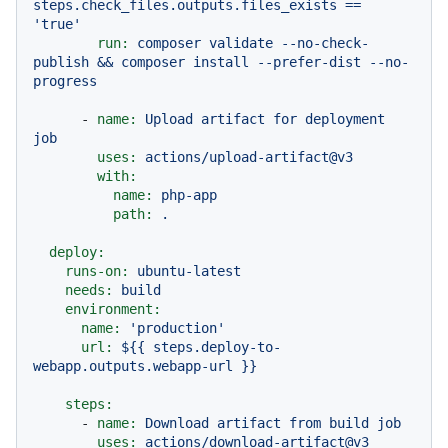
steps.check_files.outputs.files_exists
==
'true'
run:
composer
validate
--no-check-
publish
&&
composer
install
--prefer-dist
--no-
progress
-
name:
Upload
artifact
for
deployment
job
uses:
actions/upload-artifact@v3
with:
name:
php-app
path:
.
deploy:
runs-on:
ubuntu-latest
needs:
build
environment:
name:
'production'
url:
${{
steps.deploy-to-
webapp.outputs.webapp-url
}}
steps:
-
name:
Download
artifact
from
build
job
uses:
actions/download-artifact@v3