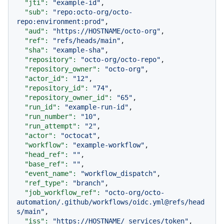
"jti":
"example-id"
,

"sub":
"repo:octo-org/octo-
repo:environment:prod"
,

"aud":
"https://HOSTNAME/octo-org"
,

"ref":
"refs/heads/main"
,

"sha":
"example-sha"
,

"repository":
"octo-org/octo-repo"
,

"repository_owner":
"octo-org"
,

"actor_id":
"12"
,

"repository_id":
"74"
,

"repository_owner_id":
"65"
,

"run_id":
"example-run-id"
,

"run_number":
"10"
,

"run_attempt":
"2"
,

"actor":
"octocat"
,

"workflow":
"example-workflow"
,

"head_ref":
""
,

"base_ref":
""
,

"event_name":
"workflow_dispatch"
,

"ref_type":
"branch"
,

"job_workflow_ref":
"octo-org/octo-
automation/.github/workflows/oidc.yml@refs/head
s/main"
,

"iss":
"https://HOSTNAME/_services/token"
,
