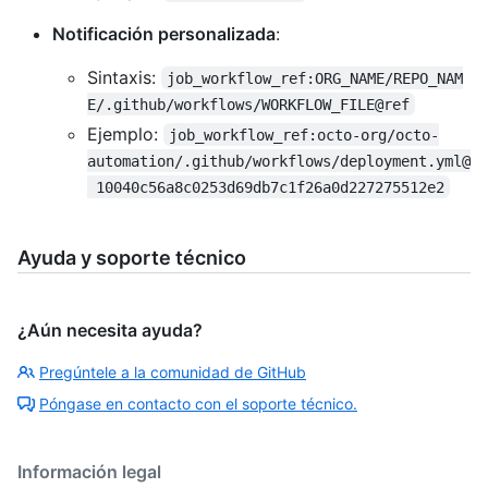
Notificación personalizada
:
Sintaxis:
job_workflow_ref:ORG_NAME/REPO_NAM
E/.github/workflows/WORKFLOW_FILE@ref
Ejemplo:
job_workflow_ref:octo-org/octo-
automation/.github/workflows/deployment.yml@
 10040c56a8c0253d69db7c1f26a0d227275512e2
Ayuda y soporte técnico
¿Aún necesita ayuda?
Pregúntele a la comunidad de GitHub
Póngase en contacto con el soporte técnico.
Información legal