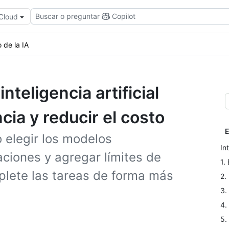
Buscar o preguntar
Copilot
 Cloud
 de la IA
nteligencia artificial
cia y reducir el costo
E
 elegir los modelos
In
aciones y agregar límites de
1.
plete las tareas de forma más
2.
3.
4.
5.