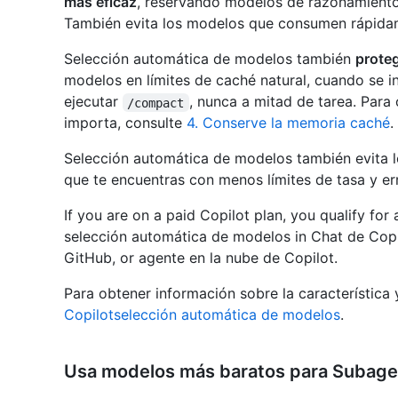
más eficaz
, reservando modelos de razonamient
También evita los modelos que consumen rápidam
Selección automática de modelos también
prote
modelos en límites de caché natural, cuando se i
ejecutar
, nunca a mitad de tarea. Par
/compact
importa, consulte
4. Conserve la memoria caché
.
Selección automática de modelos también evita 
que te encuentras con menos límites de tasa y er
If you are on a paid Copilot plan, you qualify fo
selección automática de modelos in Chat de Copil
GitHub, or agente en la nube de Copilot.
Para obtener información sobre la característica 
Copilotselección automática de modelos
.
Usa modelos más baratos para Subag