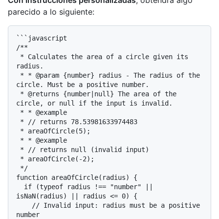
parecido a lo siguiente:
```javascript

/**

 * Calculates the area of a circle given its 
radius.

 * * @param {number} radius - The radius of the 
circle. Must be a positive number.

 * @returns {number|null} The area of the 
circle, or null if the input is invalid.

 * * @example

 * // returns 78.53981633974483

 * areaOfCircle(5);

 * * @example

 * // returns null (invalid input)

 * areaOfCircle(-2);

 */

function areaOfCircle(radius) {

  if (typeof radius !== "number" || 
isNaN(radius) || radius <= 0) {

    // Invalid input: radius must be a positive 
number
