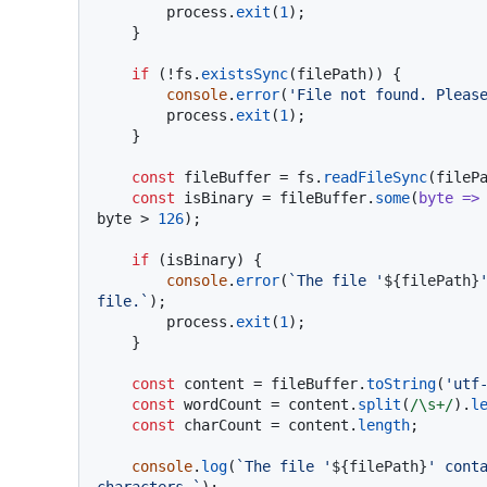
        process.
exit
(
1
);

    }

if
 (!fs.
existsSync
(filePath)) {

console
.
error
(
'File not found. Pleas
        process.
exit
(
1
);

    }

const
 fileBuffer = fs.
readFileSync
(filePa
const
 isBinary = fileBuffer.
some
(
byte
 =>
byte > 
126
);

if
 (isBinary) {

console
.
error
(
`The file '
${filePath}
file.`
);

        process.
exit
(
1
);

    }

const
 content = fileBuffer.
toString
(
'utf
const
 wordCount = content.
split
(
/\s+/
).
l
const
 charCount = content.
length
;

console
.
log
(
`The file '
${filePath}
' cont
characters.`
);
