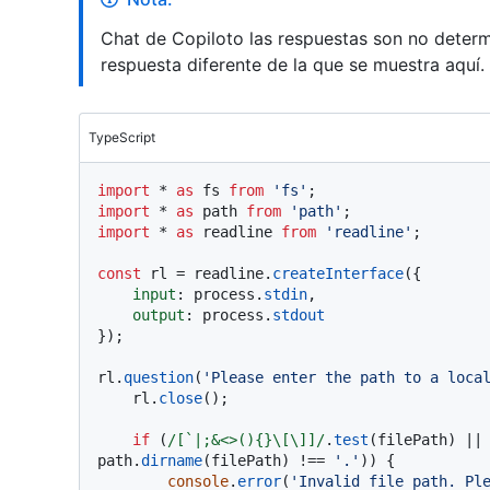
Chat de Copiloto las respuestas son no determ
respuesta diferente de la que se muestra aquí.
TypeScript
import
 * 
as
 fs 
from
'fs'
import
 * 
as
 path 
from
'path'
import
 * 
as
 readline 
from
'readline'
;

const
 rl = readline.
createInterface
({

input
: process.
stdin
,

output
: process.
stdout
});

rl.
question
(
'Please enter the path to a loca
    rl.
close
();

if
 (
/[`|;&<>(){}\[\]]/
.
test
(filePath) ||
path.
dirname
(filePath) !== 
'.'
)) {

console
.
error
(
'Invalid file path. Pl