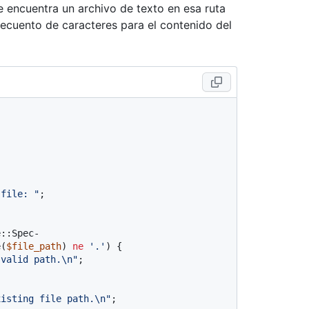
e encuentra un archivo de texto en esa ruta
ecuento de caracteres para el contenido del
 file: "
e::Spec-
e(
$file_path
) 
ne
'.'
) {

 valid path.\n"
;

xisting file path.\n"
;
