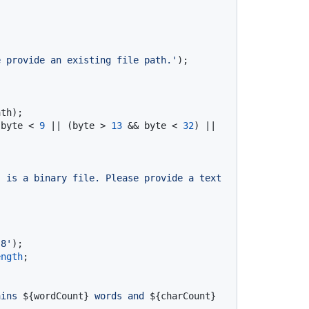
e provide an existing file path.'
);

th);

 byte < 
9
 || (byte > 
13
 && byte < 
32
) || 
' is a binary file. Please provide a text 
-8'
);

ength
;

ains 
${wordCount}
 words and 
${charCount}