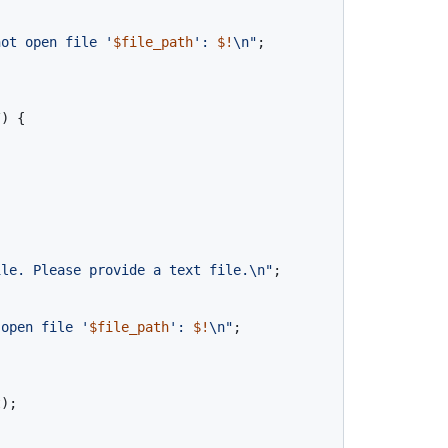
not open file '
$file_path
': 
$!
\n"
;

/
) {

ile. Please provide a text file.\n"
;

 open file '
$file_path
': 
$!
\n"
t