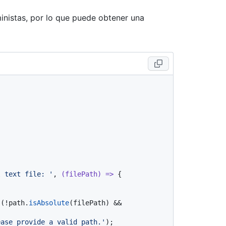
inistas, por lo que puede obtener una
l text file: '
, 
(
filePath
) =>
 {

 (!path.
isAbsolute
(filePath) && 
ease provide a valid path.'
);
