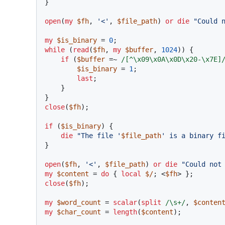
}

open
(
my
$fh
, 
'<'
, 
$file_path
) 
or
die
"Could 
my
$is_binary
 = 
0
while
 (
read
(
$fh
, 
my
$buffer
, 
1024
)) {

if
 (
$buffer
 =~ 
/[^\x09\x0A\x0D\x20-\x7E]
$is_binary
 = 
1
;

last
;

    }

close
(
$fh
);

if
 (
$is_binary
) {

die
"The file '
$file_path
' is a binary f
}

open
(
$fh
, 
'<'
, 
$file_path
) 
or
die
"Could not
my
$content
 = 
do
 { 
local
$/
; <
$fh
close
(
$fh
);

my
$word_count
 = 
scalar
(
split
/\s+/
, 
$conten
my
$char_count
 = 
length
(
$content
);
