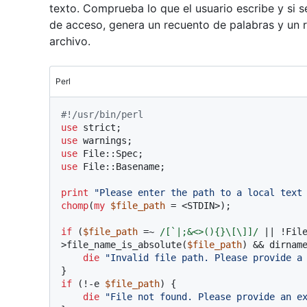
texto. Comprueba lo que el usuario escribe y si s
de acceso, genera un recuento de palabras y un r
archivo.
Perl
#!/usr/bin/perl
use
use
use
use
 File::Basename;

print
"Please enter the path to a local text
chomp
(
my
$file_path
 = <STDIN>);

if
 (
$file_path
 =~ 
/[`|;&<>(){}\[\]]/
 || !Fil
>file_name_is_absolute(
$file_path
) && dirnam
die
"Invalid file path. Please provide a
if
 (!-e 
$file_path
) {

die
"File not found. Please provide an e