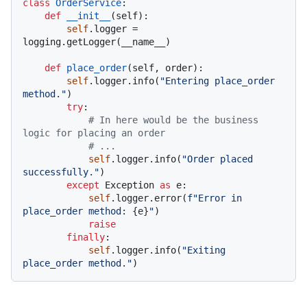
class
OrderService
:

def
__init__
(
self
):

self
.logger = 
logging.getLogger(__name__)

def
place_order
(
self, order
):

self
.logger.info(
"Entering place_order 
method."
)

try
:

# In here would be the business 
logic for placing an order
# ...
self
.logger.info(
"Order placed 
successfully."
)

except
 Exception 
as
 e:

self
.logger.error(
f"Error in 
place_order method: 
{e}
"
)

raise
finally
:

self
.logger.info(
"Exiting 
place_order method."