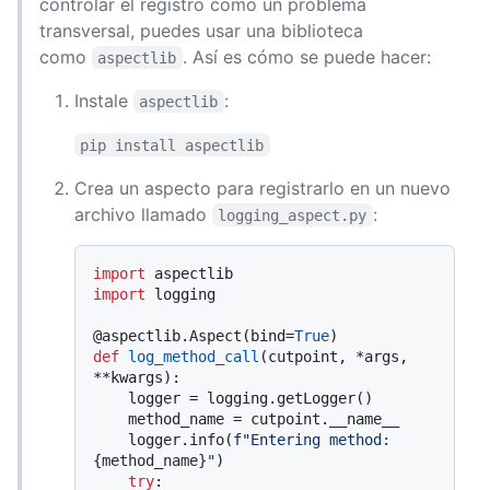
controlar el registro como un problema
transversal, puedes usar una biblioteca
como
. Así es cómo se puede hacer:
aspectlib
Instale
:
aspectlib
pip install aspectlib
Crea un aspecto para registrarlo en un nuevo
archivo llamado
:
logging_aspect.py
import
import
 logging

@aspectlib.Aspect(
bind=
True
)
def
log_method_call
(
cutpoint, *args, 
**kwargs
):

    logger = logging.getLogger()

    method_name = cutpoint.__name__

    logger.info(
f"Entering method: 
{method_name}
"
)

try
:
