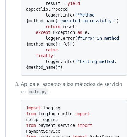
        result = 
yield
aspectlib.Proceed

        logger.info(
f"Method 
{method_name}
 executed successfully."
)

return
 result

except
 Exception 
as
 e:

        logger.error(
f"Error in method 
{method_name}
: 
{e}
"
)

raise
finally
:

        logger.info(
f"Exiting method: 
{method_name}
"
Aplica el aspecto a los métodos de servicio
en
:
main.py
import
from
 logging_config 
import
from
 payment_service 
import
from
 order_service 
import