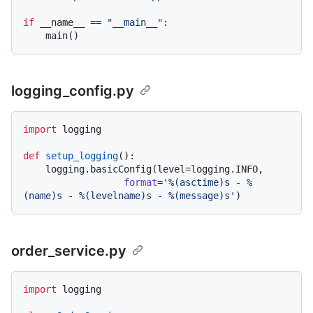
if
 __name__ == 
"__main__"
:

logging_config.py
import
 logging

def
setup_logging
():

    logging.basicConfig(level=logging.INFO,

format
=
'%(asctime)s - %
(name)s - %(levelname)s - %(message)s'
order_service.py
import
 logging
