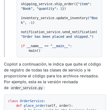
shipping_service.ship_order({
"item"
: 
"Book"
, 
"quantity"
: 
1
})

inventory_service.update_inventory(
"Boo
k"
, -
1
)

notification_service.send_notification(
"Order has been placed and shipped."
)

if
 __name__ == 
"__main__"
:

Copilot a continuación, le indica que quite el código
de registro de todas las clases de servicio y le
proporcione el código para los archivos revisados.
Por ejemplo, esta es la versión revisada
de
:
order_service.py
class
OrderService
:

def
place_order
(
self, order
):
