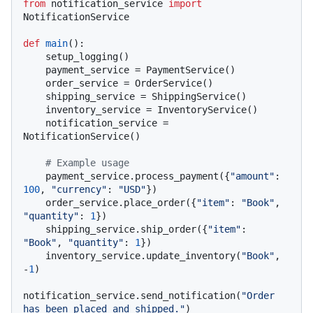
from
 notification_service 
import
NotificationService

def
main
():

    setup_logging()

    payment_service = PaymentService()

    order_service = OrderService()

    shipping_service = ShippingService()

    inventory_service = InventoryService()

    notification_service = 
NotificationService()

# Example usage
    payment_service.process_payment({
"amount"
: 
100
, 
"currency"
: 
"USD"
})

    order_service.place_order({
"item"
: 
"Book"
, 
"quantity"
: 
1
})

    shipping_service.ship_order({
"item"
: 
"Book"
, 
"quantity"
: 
1
})

    inventory_service.update_inventory(
"Book"
, 
-
1
)

notification_service.send_notification(
"Order 
has been placed and shipped."
)
