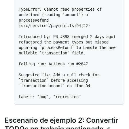
TypeError: Cannot read properties of 
undefined (reading 'amount') at 
processRefund 
(src/services/payment.ts:94:22)

Introduced by: PR #398 (merged 2 days ago) 
refactored the payment types but missed 
updating `processRefund` to handle the new 
nullable `transaction` field.

Failing run: Actions run #2847

Suggested fix: Add a null check for 
`transaction` before accessing 
`transaction.amount` on line 94.

Escenario de ejemplo 2: Convertir
TODOs en trabajo gestionado