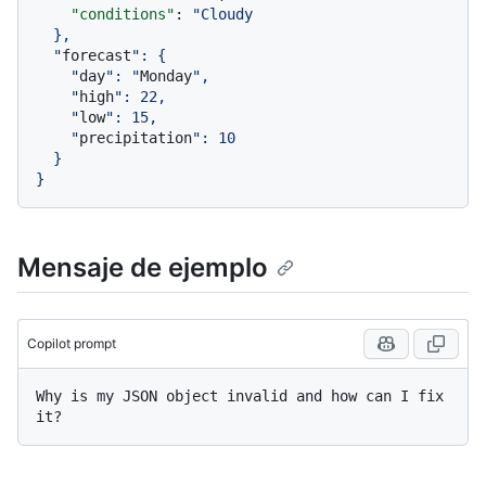
"conditions"
:
"Cloudy

  },

  "
forecast
": {

    "
day
": "
Monday
",

    "
high
": 22,

    "
low
": 15,

    "
precipitation
": 10

  }

Mensaje de ejemplo
Copilot prompt
Why is my JSON object invalid and how can I fix 