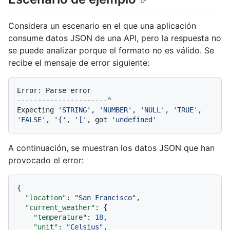
Considera un escenario en el que una aplicación
consume datos JSON de una API, pero la respuesta no
se puede analizar porque el formato no es válido. Se
recibe el mensaje de error siguiente:
Error: Parse error

----------------------^

Expecting 
'STRING'
, 
'NUMBER'
, 
'NULL'
, 
'TRUE'
, 
'FALSE'
, 
'{'
, 
'['
, got 
'undefined'
A continuación, se muestran los datos JSON que han
provocado el error:
{
"location"
:
"San Francisco"
,
"current_weather"
:
{
"temperature"
:
18
,
"unit"
:
"Celsius"
,