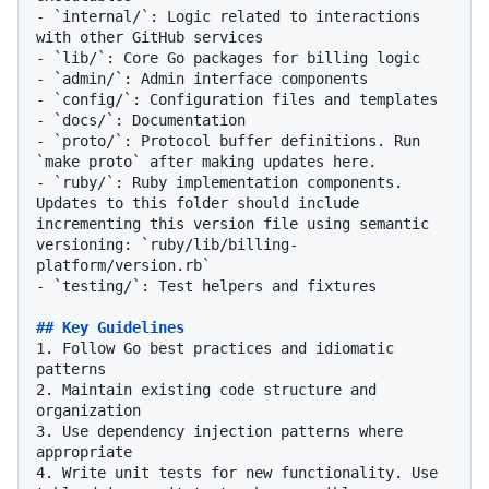
-
`internal/`
: Logic related to interactions 
-
`lib/`
-
`admin/`
-
`config/`
-
`docs/`
-
`proto/`
: Protocol buffer definitions. Run 
`make proto`
-
`ruby/`
: Ruby implementation components. 
Updates to this folder should include 
incrementing this version file using semantic 
versioning: 
`ruby/lib/billing-
platform/version.rb`
-
`testing/`
: Test helpers and fixtures

## Key Guidelines
1.
 Follow Go best practices and idiomatic 
2.
 Maintain existing code structure and 
3.
 Use dependency injection patterns where 
4.
 Write unit tests for new functionality. Use 