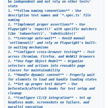
be independent and not rely on other tests' 
state

1. 
**Follow naming conventions**
 - Use 
descriptive test names and `
*.spec.ts` file 
naming

1. 
**Implement proper assertions**
 - Use 
Playwright's `expect()` with specific matchers 
like `toHaveText()`, `toBeVisible()`

1. 
**Leverage auto-wait**
 - Avoid manual 
`setTimeout()` and rely on Playwright's built-
in waiting mechanisms

1. 
**Configure cross-browser testing**
 - Test 
across Chromium, Firefox, and WebKit browsers

1. 
**Use Page Object Model**
 - Organize 
selectors and actions into reusable page 
classes for maintainability

1. 
**Handle dynamic content**
 - Properly wait 
for elements to load and handle loading states

1. 
**Set up proper test data**
 - Use 
beforeEach/afterEach hooks for test setup and 
cleanup

1. 
**Configure CI/CD integration**
 - Set up 
headless mode, screenshots on failure, and 