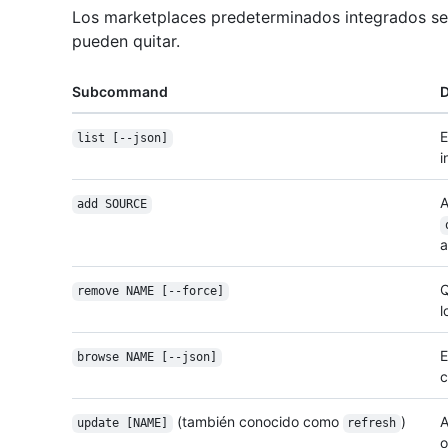
Los marketplaces predeterminados integrados se 
pueden quitar.
Subcommand
D
E
list [--json]
i
A
add SOURCE
a
Q
remove NAME [--force]
l
E
browse NAME [--json]
c
(también conocido como
)
A
update [NAME]
refresh
o