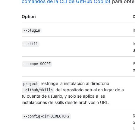
comandos de la CLI de GitHub Copilot
para obten
Option
D
I
--plugin
I
--skill
u
P
--scope SCOPE
p
restringe la instalación al directorio
project
del repositorio actual en lugar de a
.github/skills
tu cuenta de usuario, y solo se aplica a las
instalaciones de skills desde archivos o URL.
R
--config-dir=DIRECTORY
o
l