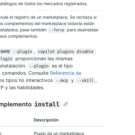
atálogos de todos los mercados registrados.
nule el registro de un marketplace. Se rechaza si
os complementos del marketplace todavía están
nstalados; pase también
para desinstalar
--force
sos complementos.
,
 NAME --plugin
copilot plugins disable 
proporcionan las mismas
plugin
sinstalación.
es el tipo
--plugin
es comandos. Consulte
Referencia de
os tipos no interactivos
y
,
--mcp
--skill
 y las habilidades.
complemento
install
Descripción
Plugin de un marketplace
e