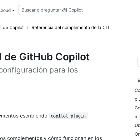
Buscar o preguntar
Copilot
 Cloud
I de Copilot
Referencia del complemento de la CLI
I de GitHub Copilot
onfiguración para los
E
Co
pl
Co
ementos escribiendo
copilot plugin 
ma
Ub
Or
 los complementos y cómo funcionan en los