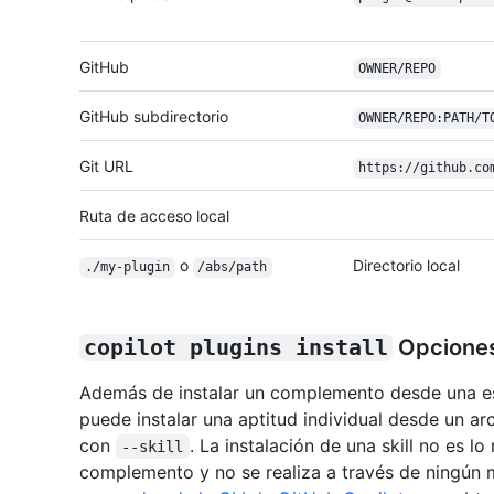
GitHub
OWNER/REPO
GitHub subdirectorio
OWNER/
REPO:PATH/
T
Git URL
https:/
/
github.co
Ruta de acceso local
o
Directorio local
./my-plugin
/abs/path
copilot plugins install
Opcione
Además de instalar un complemento desde una e
puede instalar una aptitud individual desde un ar
con
. La instalación de una skill no es l
--skill
complemento y no se realiza a través de ningún 