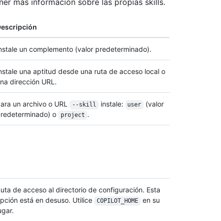
er más información sobre las propias skills.
escripción
nstale un complemento (valor predeterminado).
nstale una aptitud desde una ruta de acceso local o
na dirección URL.
ara un archivo o URL
instale:
(valor
--skill
user
redeterminado) o
.
project
uta de acceso al directorio de configuración. Esta
pción está en desuso. Utilice
en su
COPILOT_HOME
ugar.