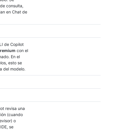
de consulta,
lan en Chat de
I de Copilot
 premium
con el
ado. En el
los, esto se
sa del modelo.
ot revisa una
ción (cuando
evisor) o
 IDE, se