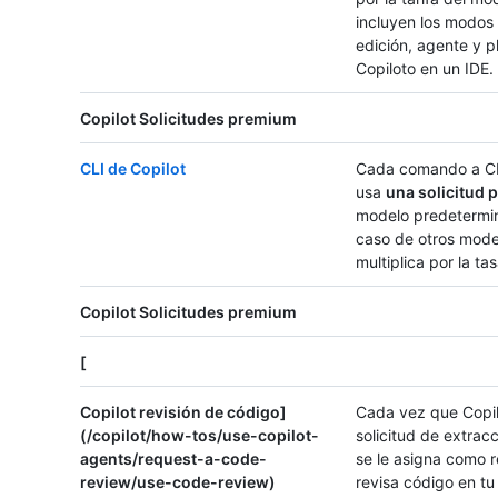
incluyen los modos 
edición, agente y p
Copiloto en un IDE.
Copilot Solicitudes premium
CLI de Copilot
Cada comando a CL
usa
una solicitud
modelo predetermin
caso de otros mode
multiplica por la ta
Copilot Solicitudes premium
[
Copilot revisión de código]
Cada vez que Copil
(/copilot/how-tos/use-copilot-
solicitud de extrac
agents/request-a-code-
se le asigna como r
review/use-code-review)
revisa código en tu