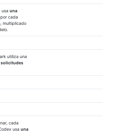
t usa
una
por cada
o, multiplicado
delo.
ark utiliza una
 solicitudes
inar, cada
 Codex usa
una