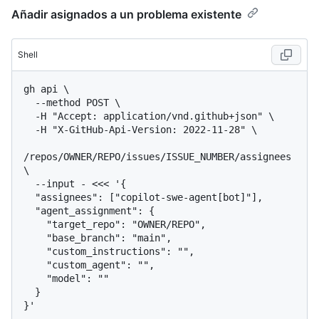
Añadir asignados a un problema existente
Shell
gh api \

  --method POST \

  -H "Accept: application/vnd.github+json" \

  -H "X-GitHub-Api-Version: 2022-11-28" \

/repos/OWNER/REPO/issues/ISSUE_NUMBER/assignees 
\

  --input - <<< '{

  "assignees": ["copilot-swe-agent[bot]"],

  "agent_assignment": {

    "target_repo": "OWNER/REPO",

    "base_branch": "main",

    "custom_instructions": "",

    "custom_agent": "",

    "model": ""

  }
