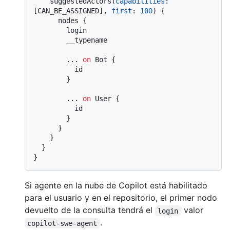
    suggestedActors
(
capabilities
:
[
CAN_BE_ASSIGNED
]
, 
first
:
100
)
{
      nodes 
{
        login

        __typename

...
on
 Bot 
{
          id

}
...
on
 User 
{
          id

}
}
}
}
}
Si agente en la nube de Copilot está habilitado
para el usuario y en el repositorio, el primer nodo
devuelto de la consulta tendrá el
valor
login
.
copilot-swe-agent