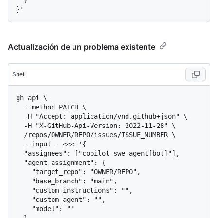
  }

Actualización de un problema existente
Shell
gh api \

  --method PATCH \

  -H "Accept: application/vnd.github+json" \

  -H "X-GitHub-Api-Version: 2022-11-28" \

  /repos/OWNER/REPO/issues/ISSUE_NUMBER \

  --input - <<< '{

  "assignees": ["copilot-swe-agent[bot]"],

  "agent_assignment": {

    "target_repo": "OWNER/REPO",

    "base_branch": "main",

    "custom_instructions": "",

    "custom_agent": "",

    "model": ""
