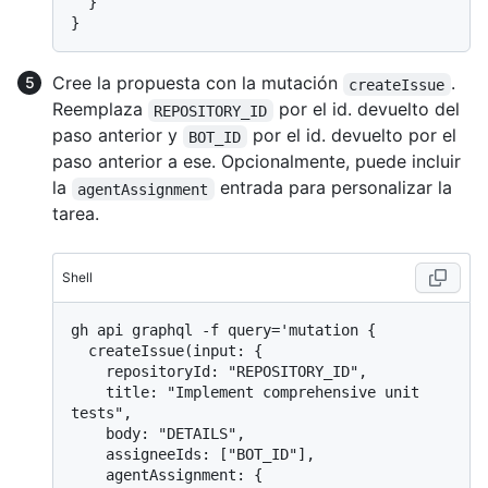
}
}
Cree la propuesta con la mutación
.
createIssue
Reemplaza
por el id. devuelto del
REPOSITORY_ID
paso anterior y
por el id. devuelto por el
BOT_ID
paso anterior a ese. Opcionalmente, puede incluir
la
entrada para personalizar la
agentAssignment
tarea.
Shell
gh api graphql -f query='mutation {

  createIssue(input: {

    repositoryId: "REPOSITORY_ID",

    title: "Implement comprehensive unit 
tests",

    body: "DETAILS",

    assigneeIds: ["BOT_ID"],

    agentAssignment: {
