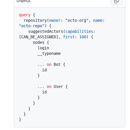
GraphQL
query
{
  repository
(
owner
:
"octo-org"
, 
name
:
"octo-repo"
)
{
    suggestedActors
(
capabilities
:
[
CAN_BE_ASSIGNED
]
, 
first
:
100
)
{
      nodes 
{
        login

        __typename

...
on
 Bot 
{
          id

}
...
on
 User 
{
          id

}
}
}
}
}