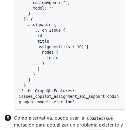
      customAgent: "",

      model: ""

    }

  }) {

    assignable {

      ... on Issue {

        id

        title

        assignees(first: 10) {

          nodes {

            login

          }

        }

      }

    }

  }

}' -H 'GraphQL-Features: 
issues_copilot_assignment_api_support,codin
Como alternativa, puede usar la
updateIssue
mutación para actualizar un problema existente y