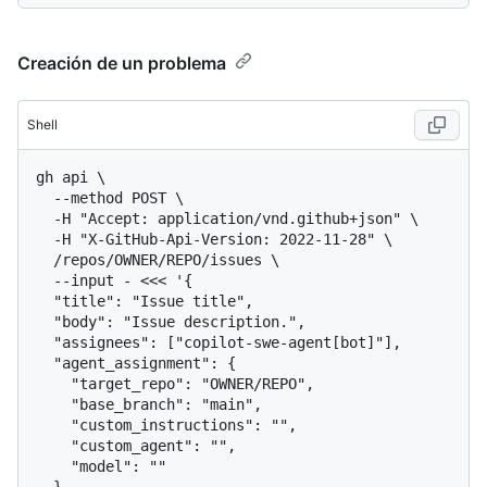
Creación de un problema
Shell
gh api \

  --method POST \

  -H "Accept: application/vnd.github+json" \

  -H "X-GitHub-Api-Version: 2022-11-28" \

  /repos/OWNER/REPO/issues \

  --input - <<< '{

  "title": "Issue title",

  "body": "Issue description.",

  "assignees": ["copilot-swe-agent[bot]"],

  "agent_assignment": {

    "target_repo": "OWNER/REPO",

    "base_branch": "main",

    "custom_instructions": "",

    "custom_agent": "",

    "model": ""
