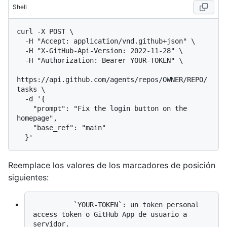
Shell
curl -X POST \

  -H "Accept: application/vnd.github+json" \

  -H "X-GitHub-Api-Version: 2022-11-28" \

  -H "Authorization: Bearer YOUR-TOKEN" \

https://api.github.com/agents/repos/OWNER/REPO/
tasks \

  -d '{

    "prompt": "Fix the login button on the 
homepage",

    "base_ref": "main"

Reemplace los valores de los marcadores de posición
siguientes:
          `YOUR-TOKEN`: un token personal 
access token o GitHub App de usuario a 