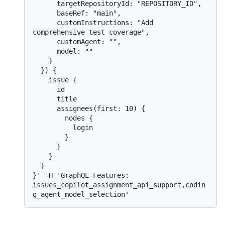
      targetRepositoryId: "REPOSITORY_ID",

      baseRef: "main",

      customInstructions: "Add 
comprehensive test coverage",

      customAgent: "",

      model: ""

    }

  }) {

    issue {

      id

      title

      assignees(first: 10) {

        nodes {

          login

        }

      }

    }

  }

}' -H 'GraphQL-Features: 
issues_copilot_assignment_api_support,codin