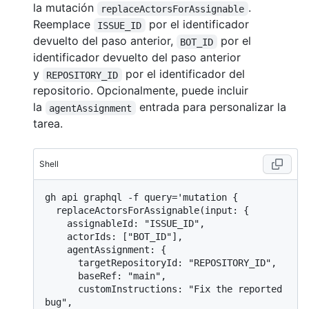
la mutación
.
replaceActorsForAssignable
Reemplace
por el identificador
ISSUE_ID
devuelto del paso anterior,
por el
BOT_ID
identificador devuelto del paso anterior
y
por el identificador del
REPOSITORY_ID
repositorio. Opcionalmente, puede incluir
la
entrada para personalizar la
agentAssignment
tarea.
Shell
gh api graphql -f query='mutation {

  replaceActorsForAssignable(input: {

    assignableId: "ISSUE_ID",

    actorIds: ["BOT_ID"],

    agentAssignment: {

      targetRepositoryId: "REPOSITORY_ID",

      baseRef: "main",

      customInstructions: "Fix the reported 
bug",
