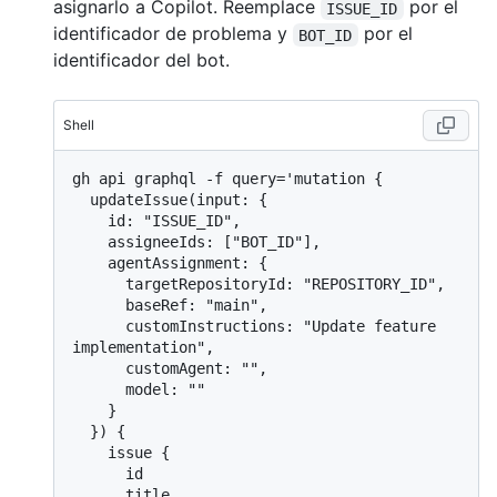
asignarlo a Copilot. Reemplace
por el
ISSUE_ID
identificador de problema y
por el
BOT_ID
identificador del bot.
Shell
gh api graphql -f query='mutation {

  updateIssue(input: {

    id: "ISSUE_ID",

    assigneeIds: ["BOT_ID"],

    agentAssignment: {

      targetRepositoryId: "REPOSITORY_ID",

      baseRef: "main",

      customInstructions: "Update feature 
implementation",

      customAgent: "",

      model: ""

    }

  }) {

    issue {

      id

      title
