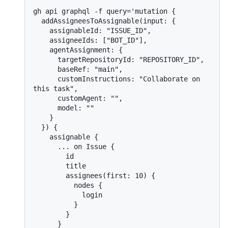
gh api graphql -f query='mutation {

  addAssigneesToAssignable(input: {

    assignableId: "ISSUE_ID",

    assigneeIds: ["BOT_ID"],

    agentAssignment: {

      targetRepositoryId: "REPOSITORY_ID",

      baseRef: "main",

      customInstructions: "Collaborate on 
this task",

      customAgent: "",

      model: ""

    }

  }) {

    assignable {

      ... on Issue {

        id

        title

        assignees(first: 10) {

          nodes {

            login

          }

        }

      }
