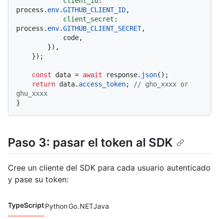
client_id
: 
process.
env
.
GITHUB_CLIENT_ID
,

client_secret
: 
process.
env
.
GITHUB_CLIENT_SECRET
,

            code,

        }),

    });

const
 data = 
await
 response.
json
();

return
 data.
access_token
; 
// gho_xxxx or 
ghu_xxxx
Paso 3: pasar el token al SDK
Cree un cliente del SDK para cada usuario autenticado
y pase su token:
TypeScript
Python
Go
.NET
Java