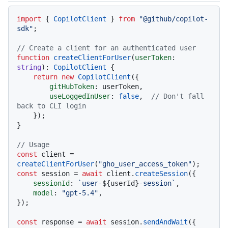
Lenguajes de código navigation
import
 { 
CopilotClient
 } 
from
"@github/copilot-
sdk"
;

// Create a client for an authenticated user
function
createClientForUser
(
userToken
: 
string
): 
CopilotClient
 {

return
new
CopilotClient
({

gitHubToken
: userToken,

useLoggedInUser
: 
false
,  
// Don't fall 
back to CLI login
    });

}

// Usage
const
 client = 
createClientForUser
(
"gho_user_access_token"
const
 session = 
await
 client.
createSession
({

sessionId
: 
`user-
${userId}
-session`
,

model
: 
"gpt-5.4"
,

});

const
 response = 
await
 session.
sendAndWait
({ 