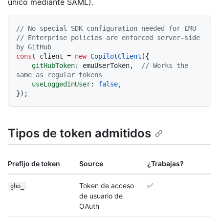
único mediante SAML).
// No special SDK configuration needed for EMU
// Enterprise policies are enforced server-side 
by GitHub
const
 client = 
new
CopilotClient
({

gitHubToken
: emuUserToken,  
// Works the 
same as regular tokens
useLoggedInUser
: 
false
,

Tipos de token admitidos
Prefijo de token
Source
¿Trabajas?
Token de acceso
✅
gho_
de usuario de
OAuth