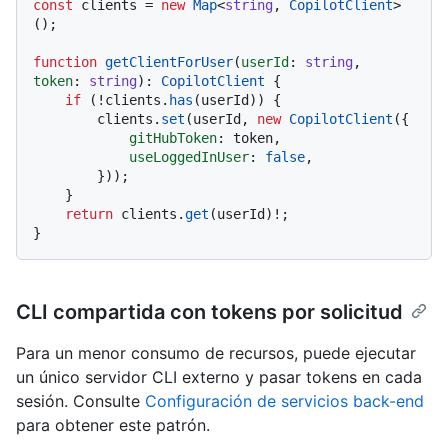
const
 clients = 
new
Map
<
string
, 
CopilotClient
>
();

function
getClientForUser
(
userId
: 
string
, 
token
: 
string
): 
CopilotClient
 {

if
 (!clients.
has
(userId)) {

        clients.
set
(userId, 
new
CopilotClient
({

gitHubToken
: token,

useLoggedInUser
: 
false
,

        }));

    }

return
 clients.
get
(userId)!;

CLI compartida con tokens por solicitud
Para un menor consumo de recursos, puede ejecutar
un único servidor CLI externo y pasar tokens en cada
sesión. Consulte
Configuración de servicios back-end
para obtener este patrón.