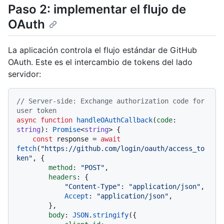
Paso 2: implementar el flujo de
OAuth
La aplicación controla el flujo estándar de GitHub
OAuth. Este es el intercambio de tokens del lado
servidor:
// Server-side: Exchange authorization code for 
user token
async
function
handleOAuthCallback
(
code
: 
string
): 
Promise
<
string
> {

const
 response = 
await
fetch
(
"https://github.com/login/oauth/access_to
ken"
, {

method
: 
"POST"
,

headers
: {

"Content-Type"
: 
"application/json"
,

Accept
: 
"application/json"
,

        },

body
: 
JSON
.
stringify
({
