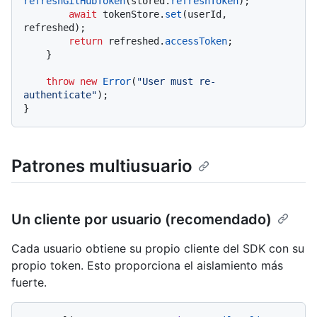
refreshGitHubToken
(stored.
refreshToken
);

await
 tokenStore.
set
(userId, 
refreshed);

return
 refreshed.
accessToken
;

    }

throw
new
Error
(
"User must re-
authenticate"
);

Patrones multiusuario
Un cliente por usuario (recomendado)
Cada usuario obtiene su propio cliente del SDK con su
propio token. Esto proporciona el aislamiento más
fuerte.