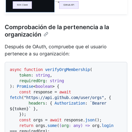
Comprobación de la pertenencia a la
organización
Después de OAuth, compruebe que el usuario
pertenece a su organización:
async
function
verifyOrgMembership
(
token
: 
string
,

requiredOrg
: 
string
): 
Promise
<
boolean
> {

const
 response = 
await
fetch
(
"https://api.github.com/user/orgs"
, {

headers
: { 
Authorization
: 
`Bearer 
${token}
`
 },

    });

const
 orgs = 
await
 response.
json
();

return
 orgs.
some
(
(
org
: 
any
) =>
 org.
login
=== requiredOrg);
