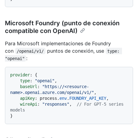
Microsoft Foundry (punto de conexión
compatible con OpenAI)
Para Microsoft implementaciones de Foundry
con
puntos de conexión, use
/openai/v1/
type: 
:
"openai"
provider
: {

type
: 
"openai"
,

baseUrl
: 
"https://<resource-
name>.openai.azure.com/openai/v1/"
,

apiKey
: process.
env
.
FOUNDRY_API_KEY
,

wireApi
: 
"responses"
,  
// For GPT-5 series 
models