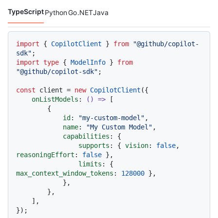
TypeScript
Python
Go
.NET
Java
Lenguajes de código navigation
import
 { 
CopilotClient
 } 
from
"@github/copilot-
sdk"
import
type
 { 
ModelInfo
 } 
from
"@github/copilot-sdk"
;

const
 client = 
new
CopilotClient
({

onListModels
: 
() =>
 [

        {

id
: 
"my-custom-model"
,

name
: 
"My Custom Model"
,

capabilities
: {

supports
: { 
vision
: 
false
, 
reasoningEffort
: 
false
 },

limits
: { 
max_context_window_tokens
: 
128000
 },

            },

        },

    ],
