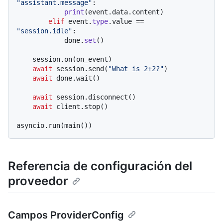
"assistant.message"
:

print
(event.data.content)

elif
 event.
type
.value == 
"session.idle"
:

            done.
set
()

    session.on(on_event)

await
 session.send(
"What is 2+2?"
)

await
 done.wait()

await
 session.disconnect()

await
 client.stop()

Referencia de configuración del
proveedor
Campos ProviderConfig