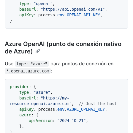
type
: 
"openai"
,

baseUrl
: 
"https://api.openai.com/v1"
,

apiKey
: process.
env
.
OPENAI_API_KEY
,

Azure OpenAI (punto de conexión nativo
de Azure)
Use
para puntos de conexión en
type: "azure"
:
*.openai.azure.com
provider
: {

type
: 
"azure"
,

baseUrl
: 
"https://my-
resource.openai.azure.com"
,  
// Just the host
apiKey
: process.
env
.
AZURE_OPENAI_KEY
,

azure
: {

apiVersion
: 
"2024-10-21"
,

    },
