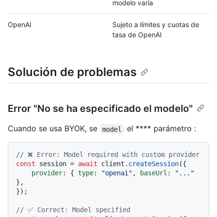
modelo varía
OpenAI
Sujeto a límites y cuotas de
tasa de OpenAI
Solución de problemas
Error "No se ha especificado el modelo"
Cuando se usa BYOK, se
el **** parámetro :
model
// ❌ Error: Model required with custom provider
const
 session = 
await
 client.
createSession
({

provider
: { 
type
: 
"openai"
, 
baseUrl
: 
"..."
},

});

// ✅ Correct: Model specified