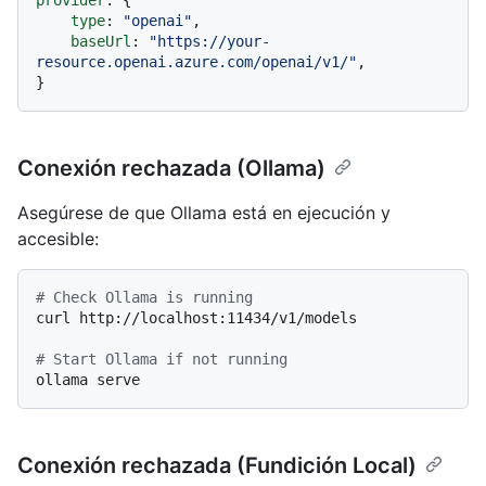
provider
: {

type
: 
"openai"
,

baseUrl
: 
"https://your-
resource.openai.azure.com/openai/v1/"
,

Conexión rechazada (Ollama)
Asegúrese de que Ollama está en ejecución y
accesible:
# Check Ollama is running
curl http://localhost:11434/v1/models

# Start Ollama if not running
Conexión rechazada (Fundición Local)