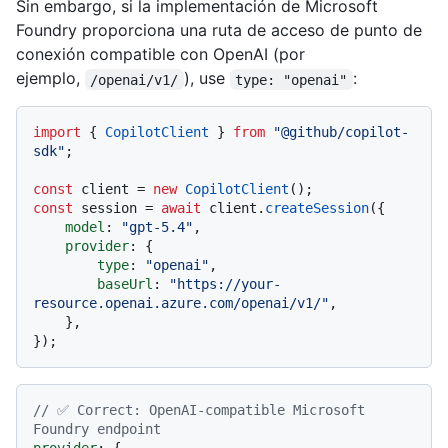
Sin embargo, si la implementación de Microsoft
Foundry proporciona una ruta de acceso de punto de
conexión compatible con OpenAI (por
ejemplo,
), use
:
/openai/v1/
type: "openai"
import
 { 
CopilotClient
 } 
from
"@github/copilot-
sdk"
;

const
 client = 
new
CopilotClient
const
 session = 
await
 client.
createSession
({

model
: 
"gpt-5.4"
,

provider
: {

type
: 
"openai"
,

baseUrl
: 
"https://your-
resource.openai.azure.com/openai/v1/"
,

    },

// ✅ Correct: OpenAI-compatible Microsoft 
Foundry endpoint