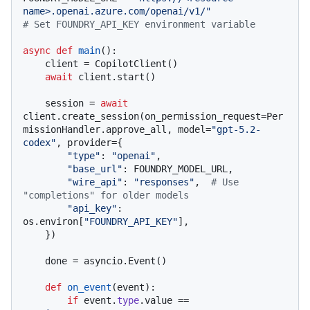
name>.openai.azure.com/openai/v1/"
# Set FOUNDRY_API_KEY environment variable
async
def
main
():

    client = CopilotClient()

await
 client.start()

    session = 
await
client.create_session(on_permission_request=Per
missionHandler.approve_all, model=
"gpt-5.2-
codex"
, provider={

"type"
: 
"openai"
,

"base_url"
: FOUNDRY_MODEL_URL,

"wire_api"
: 
"responses"
,  
# Use 
"completions" for older models
"api_key"
: 
os.environ[
"FOUNDRY_API_KEY"
],

    })

    done = asyncio.Event()

def
on_event
(
event
):

if
 event.
type
.value == 