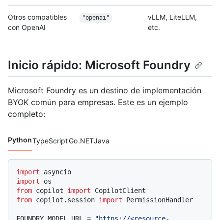
Otros compatibles
vLLM, LiteLLM,
"openai"
con OpenAI
etc.
Inicio rápido: Microsoft Foundry
Microsoft Foundry es un destino de implementación
BYOK común para empresas. Este es un ejemplo
completo:
Python
TypeScript
Go
.NET
Java
Lenguajes de código navigation
import
import
from
 copilot 
import
from
 copilot.session 
import
 PermissionHandler

FOUNDRY_MODEL_URL = 
"https://<resource-