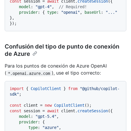
const
 session = 
await
 client.
createSession
({

model
: 
"gpt-4"
,  
// Required!
provider
: { 
type
: 
"openai"
, 
baseUrl
: 
"..."
},

Confusión del tipo de punto de conexión
de Azure
Para los puntos de conexión de Azure OpenAI
(
), use el tipo correcto:
*.openai.azure.com
import
 { 
CopilotClient
 } 
from
"@github/copilot-
sdk"
;

const
 client = 
new
CopilotClient
const
 session = 
await
 client.
createSession
({

model
: 
"gpt-5.4"
,

provider
: {

type
: 
"azure"
,
