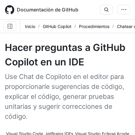
Skip
to
Documentación de GitHub
main
content
Inicio
GitHub Copilot
Procedimientos
Chatear 
Hacer preguntas a GitHub
Copilot en un IDE
Use Chat de Copiloto en el editor para
proporcionarle sugerencias de código,
explicar el código, generar pruebas
unitarias y sugerir correcciones de
código.
Tool navigation
Visual Studio Code
JetBrains IDEs
Visual Studio
Eclipse
Xcode