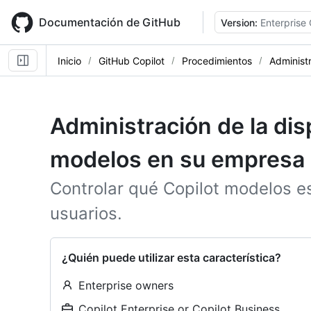
Skip
to
Documentación de GitHub
Version:
Enterprise
main
content
Inicio
GitHub Copilot
Procedimientos
Administ
Administración de la dis
modelos en su empresa
Controlar qué Copilot modelos es
usuarios.
¿Quién puede utilizar esta característica?
Enterprise owners
Copilot Enterprise or Copilot Business