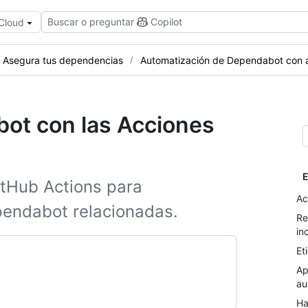
Buscar o preguntar
Copilot
 Cloud
Asegura tus dependencias
Automatización de Dependabot con 
bot con las Acciones
E
tHub Actions para
Ac
endabot relacionadas.
Re
in
Et
Ap
au
Ha