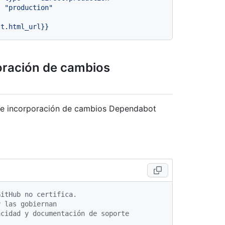
l
"production"
st.html_url}}
poración de cambios
 de incorporación de cambios Dependabot
GitHub no certifica.
y las gobiernan
acidad y documentación de soporte