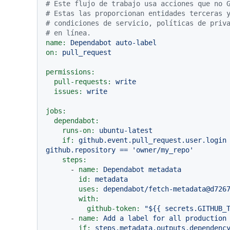
# Este flujo de trabajo usa acciones que no 
# Estas las proporcionan entidades terceras 
# condiciones de servicio, políticas de priv
# en línea.
name:
Dependabot
auto-label
on:
pull_request
permissions:
pull-requests:
write
issues:
write
jobs:
dependabot:
runs-on:
ubuntu-latest
if:
github.event.pull_request.user.login
github.repository
==
'owner/my_repo'
steps:
-
name:
Dependabot
metadata
id:
metadata
uses:
dependabot/fetch-metadata@d726
with:
github-token:
"$
{{ secrets.GITHUB_
-
name:
Add
a
label
for
all
production
if:
steps.metadata.outputs.dependenc