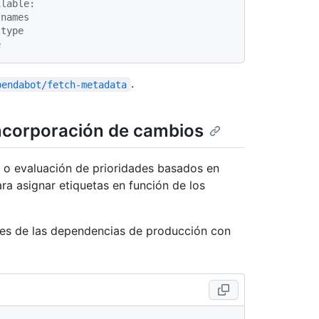
ilable:
-names
-type
e
.
pendabot/fetch-metadata
incorporación de cambios
ón o evaluación de prioridades basados en
ra asignar etiquetas en función de los
nes de las dependencias de producción con