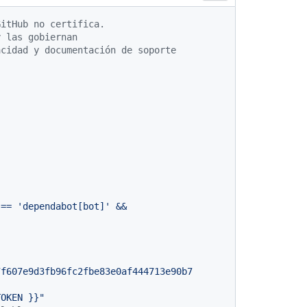
GitHub no certifica.
y las gobiernan
acidad y documentación de soporte
==
'dependabot[bot]'
&&
7f607e9d3fb96fc2fbe83e0af444713e90b7
TOKEN }}
"