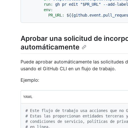
run:
gh
pr
edit
"$PR_URL"
--add-labe
env:
PR_URL:
${{github.event.pull_reque
Aprobar una solicitud de incor
automáticamente
Puede aprobar automáticamente las solicitudes
usando el GitHub CLI en un flujo de trabajo.
Ejemplo:
YAML
# Este flujo de trabajo usa acciones que no 
# Estas las proporcionan entidades terceras 
# condiciones de servicio, políticas de priv
# en línea.