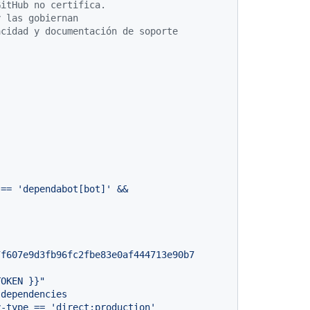
GitHub no certifica.
y las gobiernan
acidad y documentación de soporte
==
'dependabot[bot]'
&&
7f607e9d3fb96fc2fbe83e0af444713e90b7
TOKEN }}
"
dependencies
y-type
==
'direct:production'