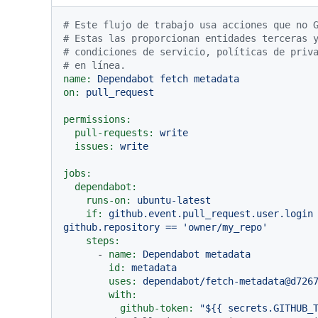
# Este flujo de trabajo usa acciones que no 
# Estas las proporcionan entidades terceras 
# condiciones de servicio, políticas de priv
# en línea.
name:
Dependabot
fetch
metadata
on:
pull_request
permissions:
pull-requests:
write
issues:
write
jobs:
dependabot:
runs-on:
ubuntu-latest
if:
github.event.pull_request.user.login
github.repository
==
'owner/my_repo'
steps:
-
name:
Dependabot
metadata
id:
metadata
uses:
dependabot/fetch-metadata@d726
with:
github-token:
"$
{{ secrets.GITHUB_