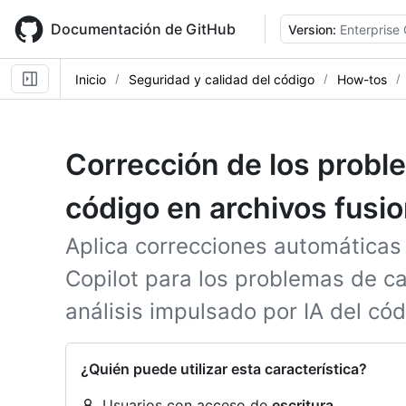
Skip
to
Documentación de GitHub
Version:
Enterprise
main
content
Inicio
Seguridad y calidad del código
How-tos
Corrección de los probl
código en archivos fusi
Aplica correcciones automáticas 
Copilot para los problemas de ca
análisis impulsado por IA del có
¿Quién puede utilizar esta característica?
Usuarios con acceso de
escritura