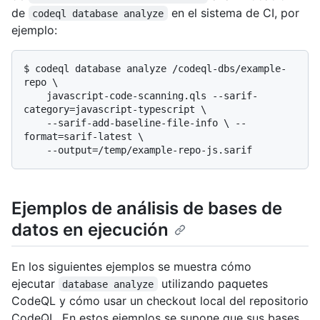
de
en el sistema de CI, por
codeql database analyze
ejemplo:
$ 
codeql database analyze /codeql-dbs/example-
repo \

    javascript-code-scanning.qls --sarif-
category=javascript-typescript \

    --sarif-add-baseline-file-info \ --
format=sarif-latest \

    --output=/temp/example-repo-js.sarif
Ejemplos de análisis de bases de
datos en ejecución
En los siguientes ejemplos se muestra cómo
ejecutar
utilizando paquetes
database analyze
CodeQL y cómo usar un checkout local del repositorio
CodeQL. En estos ejemplos se supone que sus bases