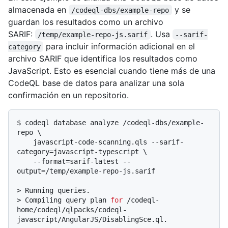
almacenada en
y se
/codeql-dbs/example-repo
guardan los resultados como un archivo
SARIF:
. Usa
/temp/example-repo-js.sarif
--sarif-
para incluir información adicional en el
category
archivo SARIF que identifica los resultados como
JavaScript. Esto es esencial cuando tiene más de una
CodeQL base de datos para analizar una sola
confirmación en un repositorio.
$ 
codeql database analyze /codeql-dbs/example-
repo \

    javascript-code-scanning.qls --sarif-
category=javascript-typescript \

    --format=sarif-latest --
output=/temp/example-repo-js.sarif
> 
Running queries.
> 
Compiling query plan 
for
 /codeql-
home/codeql/qlpacks/codeql-
javascript/AngularJS/DisablingSce.ql.