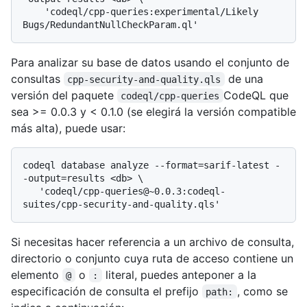
    'codeql/cpp-queries:experimental/Likely 
Para analizar su base de datos usando el conjunto de
consultas
de una
cpp-security-and-quality.qls
versión del paquete
CodeQL que
codeql/cpp-queries
sea >= 0.0.3 y < 0.1.0 (se elegirá la versión compatible
más alta), puede usar:
codeql database analyze --format=sarif-latest -
-output=results <db> \

   'codeql/cpp-queries@~0.0.3:codeql-
Si necesitas hacer referencia a un archivo de consulta,
directorio o conjunto cuya ruta de acceso contiene un
elemento
o
literal, puedes anteponer a la
@
:
especificación de consulta el prefijo
, como se
path: