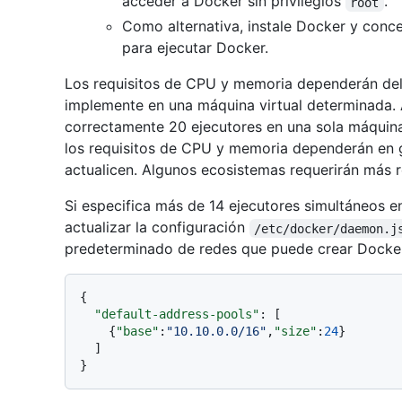
acceder a Docker sin privilegios
.
root
Como alternativa, instale Docker y conced
para ejecutar Docker.
Los requisitos de CPU y memoria dependerán del
implemente en una máquina virtual determinada.
correctamente 20 ejecutores en una sola máquina
los requisitos de CPU y memoria dependerán en g
actualicen. Algunos ecosistemas requerirán más r
Si especifica más de 14 ejecutores simultáneos e
actualizar la configuración
/etc/docker/daemon.j
predeterminado de redes que puede crear Docker
{
"default-address-pools"
:
[
{
"base"
:
"10.10.0.0/16"
,
"size"
:
24
}
]
}