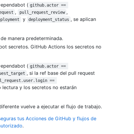
 Dependabot (
github.actor == 
,
,
equest
pull_request_review
y
, se aplican
eployment
deployment_status
a de manera predeterminada.
bot secretos. GitHub Actions los secretos no
 Dependabot (
github.actor == 
, si la ref base del pull request
uest_target
l_request.user.login == 
 lectura y los secretos no estarán
diferente vuelve a ejecutar el flujo de trabajo.
guras tus Acciones de GitHub y flujos de
autorizado
.