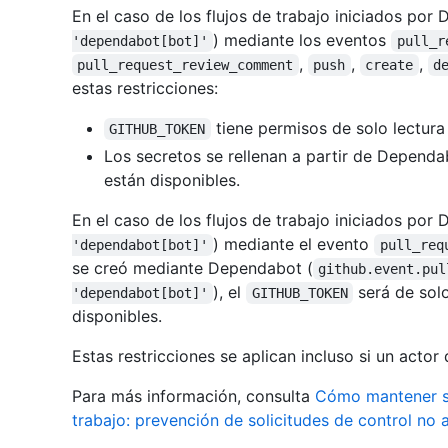
En el caso de los flujos de trabajo iniciados por
) mediante los eventos
'dependabot[bot]'
pull_r
,
,
,
pull_request_review_comment
push
create
d
estas restricciones:
tiene permisos de solo lectur
GITHUB_TOKEN
Los secretos se rellenan a partir de Dependa
están disponibles.
En el caso de los flujos de trabajo iniciados por
) mediante el evento
'dependabot[bot]'
pull_req
se creó mediante Dependabot (
github.event.pul
), el
será de solo
'dependabot[bot]'
GITHUB_TOKEN
disponibles.
Estas restricciones se aplican incluso si un actor 
Para más información, consulta
Cómo mantener se
trabajo: prevención de solicitudes de control no 