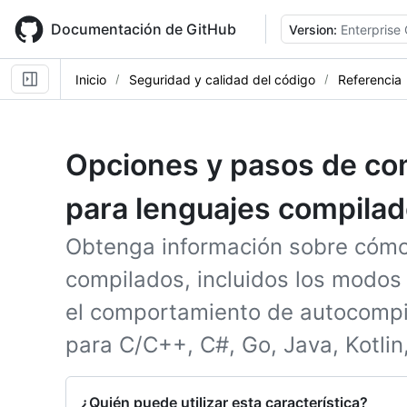
Skip
to
Documentación de GitHub
Version:
Enterprise
main
content
Inicio
Seguridad y calidad del código
Referencia
Opciones y pasos de co
para lenguajes compila
Obtenga información sobre cóm
compilados, incluidos los modos
el comportamiento de autocompil
para C/C++, C#, Go, Java, Kotlin,
¿Quién puede utilizar esta característica?