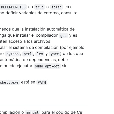
en
o
en el
_DEPENDENCIES
true
false
 definir variables de entorno, consulte
menos que la instalación automática de
nga que instalar el compilador
y es
gcc
iten acceso a los archivos
alar el sistema de compilación (por ejemplo
omo
,
,
y
) de los que
python
perl
lex
yacc
ón automática de dependencias, debe
se puede ejecutar
sin
sudo apt-get
esté en
.
rshell.exe
PATH
ompilación o
para el código de C#.
manual