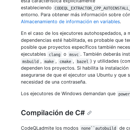
esta característica explícitamente
estableciendo
CODEQL_EXTRACTOR_CPP_AUTOINSTALL
entorno. Para obtener más información sobre cómo
Almacenamiento de información en variables
.
En el caso de los ejecutores autohospedados, a 
dependencias esté habilitada, es probable que te
posible que proyectos específicos también neces
ejecutables
o
. También deberás inst
clang
msvc
,
,
,
) y utilidades (c
msbuild
make
cmake
bazel
dependen los proyectos. Si habilita la instalaci
asegurarse de que el ejecutor usa Ubuntu y que 
necesidad de una contraseña.
Los ejecutores de Windows demandan que
powe
Compilación de C#
CodeQLadmite los modos
de c
none``autobuild