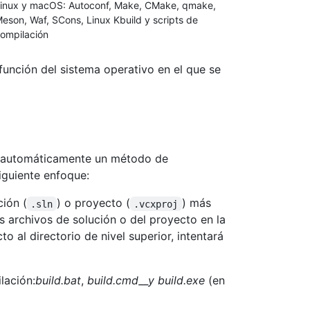
inux y macOS: Autoconf, Make, CMake, qmake,
eson, Waf, SCons, Linux Kbuild y scripts de
ompilación
función del sistema operativo en el que se
r automáticamente un método de
guiente enfoque:
ción (
) o proyecto (
) más
.sln
.vcxproj
s archivos de solución o del proyecto en la
 al directorio de nivel superior, intentará
lación:
build.bat
,
build.cmd__y build.exe
(en