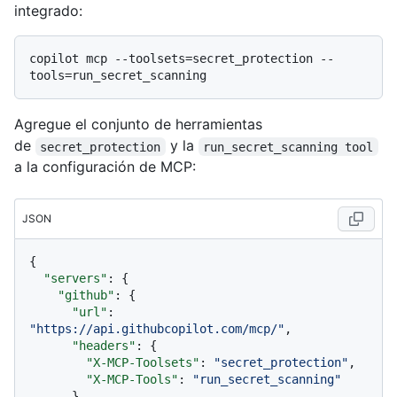
integrado:
copilot mcp --toolsets=secret_protection --
Agregue el conjunto de herramientas
de
y la
secret_protection
run_secret_scanning tool
a la configuración de MCP:
JSON
{
"servers"
:
{
"github"
:
{
"url"
:
"https://api.githubcopilot.com/mcp/"
,
"headers"
:
{
"X-MCP-Toolsets"
:
"secret_protection"
,
"X-MCP-Tools"
:
"run_secret_scanning"
}