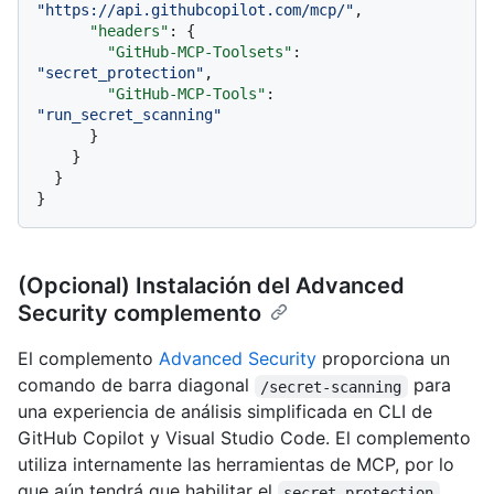
"https://api.githubcopilot.com/mcp/"
,
"headers"
:
{
"GitHub-MCP-Toolsets"
:
"secret_protection"
,
"GitHub-MCP-Tools"
:
"run_secret_scanning"
}
}
}
}
(Opcional) Instalación del Advanced
Security complemento
El complemento
Advanced Security
proporciona un
comando de barra diagonal
para
/secret-scanning
una experiencia de análisis simplificada en CLI de
GitHub Copilot y Visual Studio Code. El complemento
utiliza internamente las herramientas de MCP, por lo
que aún tendrá que habilitar el
secret_protection