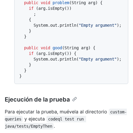
public
void
problem
(String arg)
 {

if
 (arg.isEmpty())

      ;

    {

      System.out.println(
"Empty argument"
);

    }

  }

public
void
good
(String arg)
 {

if
 (arg.isEmpty()) {

      System.out.println(
"Empty argument"
);

    }

  }

Ejecución de la prueba
Para ejecutar la prueba, muévela al directorio
custom-
y ejecuta
queries
codeql test run 
.
java/tests/EmptyThen