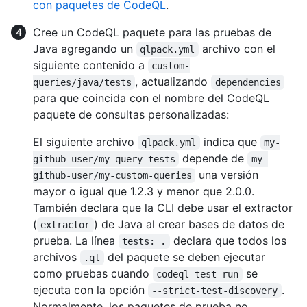
con paquetes de CodeQL
.
Cree un CodeQL paquete para las pruebas de
Java agregando un
archivo con el
qlpack.yml
siguiente contenido a
custom-
, actualizando
queries/java/tests
dependencies
para que coincida con el nombre del CodeQL
paquete de consultas personalizadas:
El siguiente archivo
indica que
qlpack.yml
my-
depende de
github-user/my-query-tests
my-
una versión
github-user/my-custom-queries
mayor o igual que 1.2.3 y menor que 2.0.0.
También declara que la CLI debe usar el extractor
(
) de Java al crear bases de datos de
extractor
prueba. La línea
declara que todos los
tests: .
archivos
del paquete se deben ejecutar
.ql
como pruebas cuando
se
codeql test run
ejecuta con la opción
.
--strict-test-discovery
Normalmente, los paquetes de prueba no