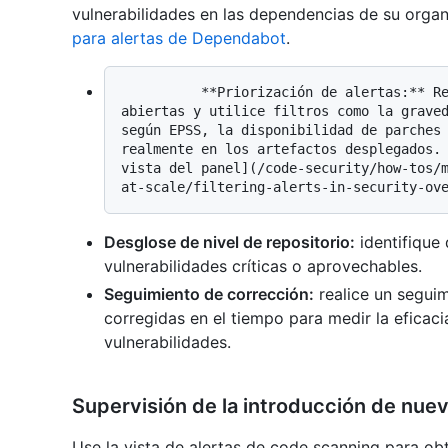
vulnerabilidades en las dependencias de su orga
para alertas de Dependabot
.
          **Priorización de alertas:** Revise el número de Dependabot alerts 
abiertas y utilice filtros como la graved
según EPSS, la disponibilidad de parches 
realmente en los artefactos desplegados. 
vista del panel](/code-security/how-tos/
Desglose de nivel de repositorio:
identifique
vulnerabilidades críticas o aprovechables.
Seguimiento de corrección:
realice un seguim
corregidas en el tiempo para medir la eficac
vulnerabilidades.
Supervisión de la introducción de nue
Use la vista de alertas de code scanning para obt