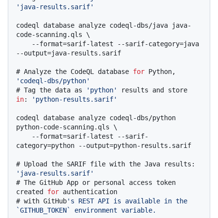
'java-results.sarif'
codeql database analyze codeql-dbs/java java-
code-scanning.qls \

    --format=sarif-latest --sarif-category=java 
# 
Analyze the CodeQL database 
for
 Python, 
'codeql-dbs/python'
# 
Tag the data as 
'python'
 results and store 
in
: 
'python-results.sarif'
codeql database analyze codeql-dbs/python 
python-code-scanning.qls \

    --format=sarif-latest --sarif-
# 
Upload the SARIF file with the Java results: 
'java-results.sarif'
# 
The GitHub App or personal access token 
created 
for
 authentication
# 
with GitHub
's REST API is available in the 
`GITHUB_TOKEN` environment variable.