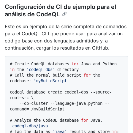
Configuración de CI de ejemplo para el
análisis de CodeQL
Este es un ejemplo de la serie completa de comandos
para el CodeQL CLI que puede usar para analizar un
código base con dos lenguajes admitidos y, a
continuación, cargar los resultados en GitHub.
# 
Create CodeQL databases 
for
 Java and Python 
in
 the 
'codeql-dbs'
 directory
# 
Call the normal build script 
for
 the 
codebase: 
'myBuildScript'
codeql database create codeql-dbs --source-
root=src \

    --db-cluster --language=java,python --
# 
Analyze the CodeQL database 
for
 Java, 
'codeql-dbs/java'
# 
Tag the data as 
'java'
 results and store 
in
: 