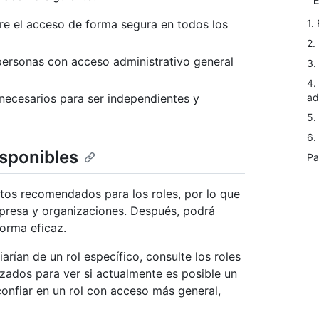
E
tre el acceso de forma segura en todos los
1.
2.
 personas con acceso administrativo general
3.
4.
necesarios para ser independientes y
ad
5.
6.
isponibles
Pa
tos recomendados para los roles, por lo que
presa y organizaciones. Después, podrá
forma eficaz.
rían de un rol específico, consulte los roles
izados para ver si actualmente es posible un
 confiar en un rol con acceso más general,