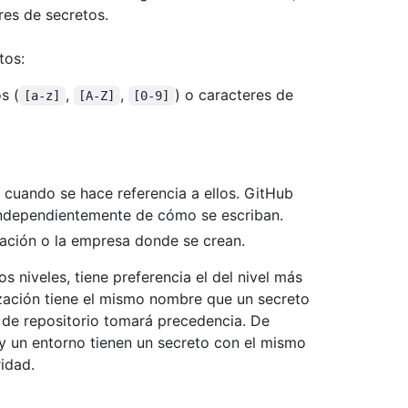
res de secretos.
tos:
s (
,
,
) o caracteres de
[a-z]
[A-Z]
[0-9]
 cuando se hace referencia a ellos. GitHub
ndependientemente de cómo se escriban.
ización o la empresa donde se crean.
s niveles, tiene preferencia el del nivel más
nización tiene el mismo nombre que un secreto
el de repositorio tomará precedencia. De
o y un entorno tienen un secreto con el mismo
ridad.