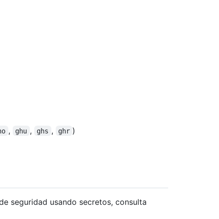
,
,
,
)
ho
ghu
ghs
ghr
e seguridad usando secretos, consulta