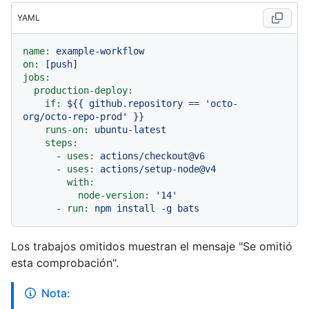
YAML
name:
example-workflow
on:
 [
push
jobs:
production-deploy:
if:
${{
github.repository
==
'octo-
org/octo-repo-prod'
}}
runs-on:
ubuntu-latest
steps:
-
uses:
actions/checkout@v6
-
uses:
actions/setup-node@v4
with:
node-version:
'14'
-
run:
npm
install
-g
bats
Los trabajos omitidos muestran el mensaje "Se omitió
esta comprobación".
Nota: