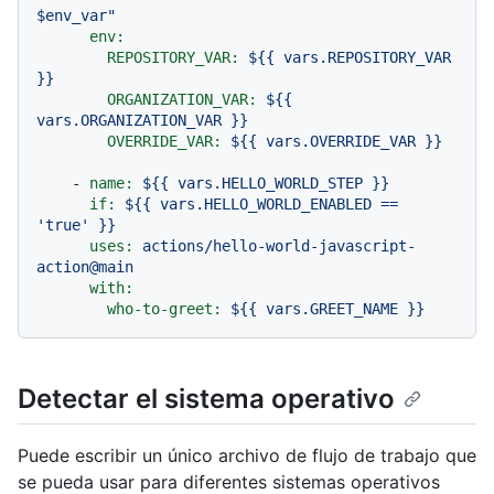
env:
REPOSITORY_VAR:
${{
vars.REPOSITORY_VAR
}}
ORGANIZATION_VAR:
${{
vars.ORGANIZATION_VAR
}}
OVERRIDE_VAR:
${{
vars.OVERRIDE_VAR
}}
-
name:
${{
vars.HELLO_WORLD_STEP
}}
if:
${{
vars.HELLO_WORLD_ENABLED
==
'true'
}}
uses:
actions/hello-world-javascript-
action@main
with:
who-to-greet:
${{
vars.GREET_NAME
}}
Detectar el sistema operativo
Puede escribir un único archivo de flujo de trabajo que
se pueda usar para diferentes sistemas operativos