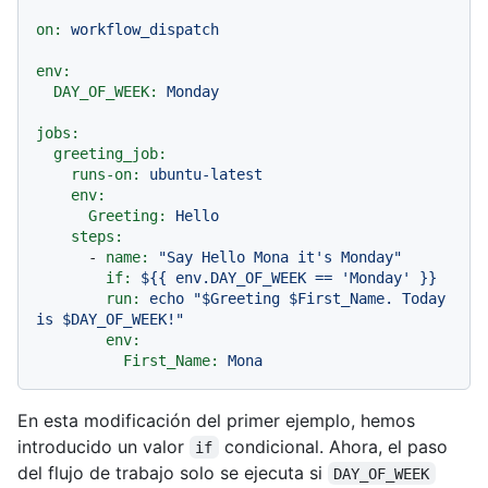
on:
workflow_dispatch
env:
DAY_OF_WEEK:
Monday
jobs:
greeting_job:
runs-on:
ubuntu-latest
env:
Greeting:
Hello
steps:
-
name:
"Say Hello Mona it's Monday"
if:
${{
env.DAY_OF_WEEK
==
'Monday'
}}
run:
echo
"$Greeting $First_Name. Today 
is $DAY_OF_WEEK!"
env:
First_Name:
Mona
En esta modificación del primer ejemplo, hemos
introducido un valor
condicional. Ahora, el paso
if
del flujo de trabajo solo se ejecuta si
DAY_OF_WEEK