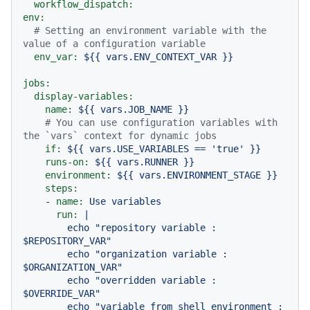
workflow_dispatch:
env:
# Setting an environment variable with the 
value of a configuration variable
env_var:
${{
vars.ENV_CONTEXT_VAR
}}
jobs:
display-variables:
name:
${{
vars.JOB_NAME
}}
# You can use configuration variables with 
the `vars` context for dynamic jobs
if:
${{
vars.USE_VARIABLES
==
'true'
}}
runs-on:
${{
vars.RUNNER
}}
environment:
${{
vars.ENVIRONMENT_STAGE
}}
steps:
-
name:
Use
variables
run:
|

        echo "repository variable : 
$REPOSITORY_VAR"

        echo "organization variable : 
$ORGANIZATION_VAR"

        echo "overridden variable : 
$OVERRIDE_VAR"

        echo "variable from shell environment : 