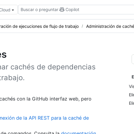
Buscar o preguntar
Copilot
 Cloud
ración de ejecuciones de flujo de trabajo
Administración de cach
és
minar cachés de dependencias
trabajo.
E
Vi
El
 cachés con la GitHub interfaz web, pero
El
nexión de la API REST para la caché de
a de comandos. Consulta la
documentación