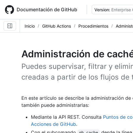
Skip
to
Documentación de GitHub
Version:
Enterprise
main
content
Inicio
GitHub Actions
Procedimientos
Administ
Administración de cach
Puedes supervisar, filtrar y eli
creadas a partir de los flujos de 
En este artículo se describe la administración de
también puede administrarlas:
Mediante la API REST. Consulta
Puntos de co
Acciones de GitHub
.
Con el subcomando
desde la líne
gh cache