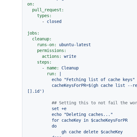
on:
pull_request:
types:
-
closed
jobs:
cleanup:
runs-on:
ubuntu-latest
permissions:
actions:
write
steps:
-
name:
Cleanup
run:
|

          echo "Fetching list of cache keys"

          cacheKeysForPR=$(gh cache list --ref $BRANCH --limit 100 --json id --jq '.
## Setting this to not fail the wo
set
+e
echo
"Deleting caches..."
for
cacheKey
in
$cacheKeysForPR
do
gh
cache
delete
$cacheKey