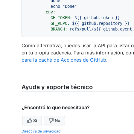
done
echo
"Done"
env:
GH_TOKEN:
${{
github.token
}}
GH_REPO:
${{
github.repository
}}
BRANCH:
refs/pull/${{
github.event
Como alternativa, puedes usar la API para listar
en tu propia cadencia. Para más información, co
para la caché de Acciones de GitHub
.
Ayuda y soporte técnico
¿Encontró lo que necesitaba?
Sí
No
Directiva de privacidad