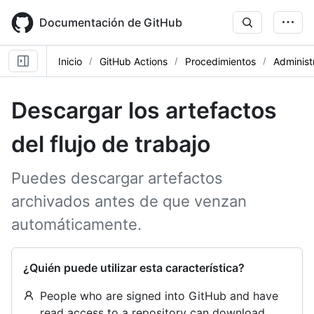
Skip
to
Documentación de GitHub
main
content
Inicio
GitHub Actions
Procedimientos
Administ
Descargar los artefactos
del flujo de trabajo
Puedes descargar artefactos
archivados antes de que venzan
automáticamente.
¿Quién puede utilizar esta característica?
People who are signed into GitHub and have
read access to a repository can download