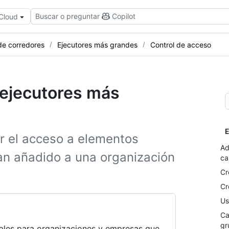
Buscar o preguntar
Copilot
 Cloud
de corredores
Ejecutores más grandes
Control de acceso
 ejecutores más
E
ar el acceso a elementos
Ad
an añadido a una organización
ca
Cr
Cr
Us
Ca
gr
ibles para organizaciones y empresas que