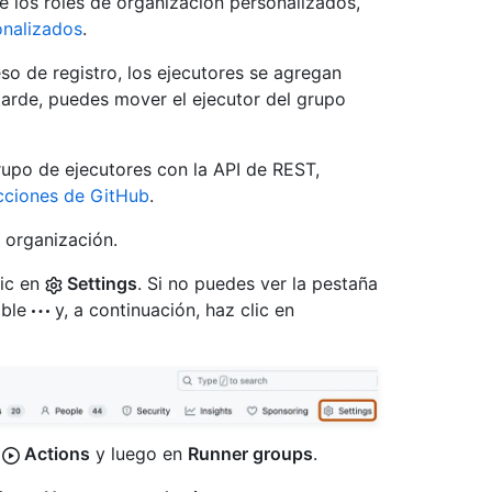
 los roles de organización personalizados,
onalizados
.
so de registro, los ejecutores se agregan
arde, puedes mover el ejecutor del grupo
upo de ejecutores con la API de REST,
cciones de GitHub
.
 organización.
lic en
Settings
. Si no puedes ver la pestaña
able
y, a continuación, haz clic en
n
Actions
y luego en
Runner groups
.