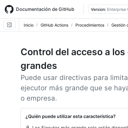
Skip
to
Documentación de GitHub
Version:
Enterprise
main
content
Inicio
GitHub Actions
Procedimientos
Gestión 
Control del acceso a los
grandes
Puede usar directivas para limit
ejecutor más grande que se hay
o empresa.
¿Quién puede utilizar esta característica?
Los Ejecutor más grande solo están dispon