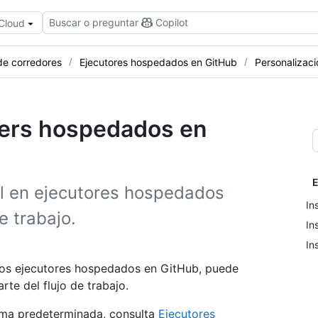
Buscar o preguntar
Copilot
 Cloud
de corredores
Ejecutores hospedados en GitHub
Personalizaci
ners hospedados en
E
al en ejecutores hospedados
In
e trabajo.
In
In
 los ejecutores hospedados en GitHub, puede
rte del flujo de trabajo.
rma predeterminada, consulta
Ejecutores