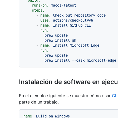
build:
runs-on:
macos-latest
steps:
-
name:
Check
out
repository
code
uses:
actions/checkout@v6
-
name:
Install
GitHub
CLI
run:
|

          brew update

-
name:
Install
Microsoft
Edge
run:
|

          brew update

Instalación de software en eje
En el ejemplo siguiente se muestra cómo usar
Ch
parte de un trabajo.
name:
Build
on
Windows