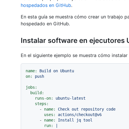
hospedados en GitHub
.
En esta guía se muestra cómo crear un trabajo par
hospedado en GitHub.
Instalar software en ejecutores
En el siguiente ejemplo se muestra cómo instala
name:
Build
on
Ubuntu
on:
push
jobs:
build:
runs-on:
ubuntu-latest
steps:
-
name:
Check
out
repository
code
uses:
actions/checkout@v6
-
name:
Install
jq
tool
run:
|
