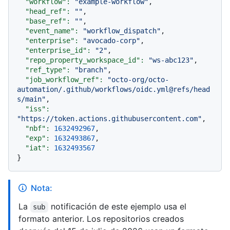
"workflow":
"example-workflow"
,

"head_ref":
""
,

"base_ref":
""
,

"event_name":
"workflow_dispatch"
,

"enterprise":
"avocado-corp"
,

"enterprise_id":
"2"
,

"repo_property_workspace_id":
"ws-abc123"
,

"ref_type":
"branch"
,

"job_workflow_ref":
"octo-org/octo-
automation/.github/workflows/oidc.yml@refs/head
s/main"
,

"iss":
"https://token.actions.githubusercontent.com"
,

"nbf":
1632492967
,

"exp":
1632493867
,

"iat":
1632493567
Nota:
La
notificación de este ejemplo usa el
sub
formato anterior. Los repositorios creados