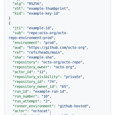
"alg":
"RS256"
,

"x5t":
"example-thumbprint"
,

"kid":
"example-key-id"
}

{

"jti":
"example-id"
,

"sub":
"repo:octo-org/octo-
repo:environment:prod"
,

"environment":
"prod"
,

"aud":
"https://github.com/octo-org"
,

"ref":
"refs/heads/main"
,

"sha":
"example-sha"
,

"repository":
"octo-org/octo-repo"
,

"repository_owner":
"octo-org"
,

"actor_id":
"12"
,

"repository_visibility":
"private"
,

"repository_id":
"74"
,

"repository_owner_id":
"65"
,

"run_id":
"example-run-id"
,

"run_number":
"10"
,

"run_attempt":
"2"
,

"runner_environment":
"github-hosted"
,

"actor":
"octocat"
,
