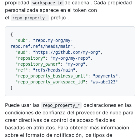
propiedad
de cadena . Cada propiedad
workspace_id
personalizada aparece en el token con
el
prefijo .
repo_property_
{
"sub"
:
"repo:my-org/my-
repo:ref:refs/heads/main"
,
"aud"
:
"https://github.com/my-org"
,
"repository"
:
"my-org/my-repo"
,
"repository_owner"
:
"my-org"
,
"ref"
:
"refs/heads/main"
,
"repo_property_business_unit"
:
"payments"
,
"repo_property_workspace_id"
:
"ws-abc123"
}
Puede usar las
declaraciones en las
repo_property_*
condiciones de confianza del proveedor de nube para
crear directivas de control de acceso flexibles
basadas en atributos. Para obtener más información
sobre el formato de notificación, los tipos de