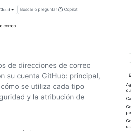
Buscar o preguntar
Copilot
 Cloud
e correo
os de direcciones de correo
n su cuenta GitHub: principal,
E
Ag
 cómo se utiliza cada tipo
cu
guridad y la atribución de
Ca
Co
pe
Co
us