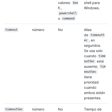
valores:
shell para
bas
,
Windows.
h
powershell
o
command
número
No
Alias
timeout
de
timeoutS
, en
ec
segundos.
Se usa solo
cuando
time
está
outSec
ausente;
tim
eoutSec
tiene
prioridad
cuando
ambos están
presentes.
número
No
Tiempo de
timeoutSec