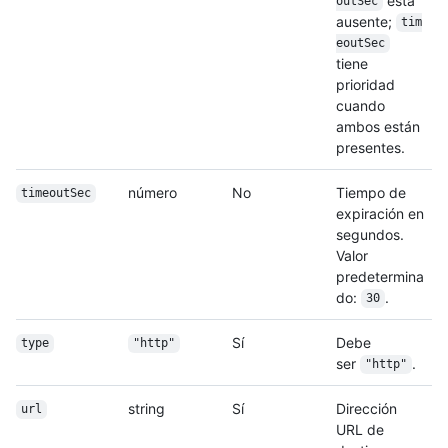
está
outSec
ausente;
tim
eoutSec
tiene
prioridad
cuando
ambos están
presentes.
número
No
Tiempo de
timeoutSec
expiración en
segundos.
Valor
predetermina
do:
.
30
Sí
Debe
type
"http"
ser
.
"http"
string
Sí
Dirección
url
URL de