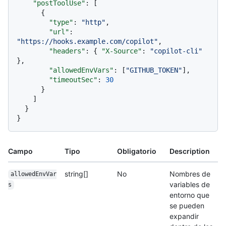
"postToolUse"
:
[
{
"type"
:
"http"
,
"url"
:
"https://hooks.example.com/copilot"
,
"headers"
:
{
"X-Source"
:
"copilot-cli"
}
,
"allowedEnvVars"
:
[
"GITHUB_TOKEN"
]
,
"timeoutSec"
:
30
}
]
}
}
Campo
Tipo
Obligatorio
Description
string[]
No
Nombres de
allowedEnvVar
variables de
s
entorno que
se pueden
expandir