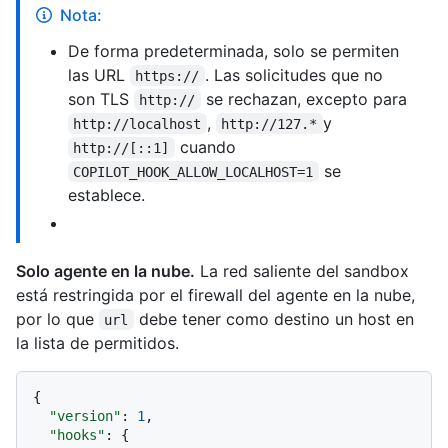
Nota:
De forma predeterminada, solo se permiten
las URL
. Las solicitudes que no
https://
son TLS
se rechazan, excepto para
http://
,
y
http://localhost
http://127.*
cuando
http://[::1]
se
COPILOT_HOOK_ALLOW_LOCALHOST=1
establece.
Solo agente en la nube.
La red saliente del sandbox
está restringida por el firewall del agente en la nube,
por lo que
debe tener como destino un host en
url
la lista de permitidos.
{
"version"
:
1
,
"hooks"
:
{