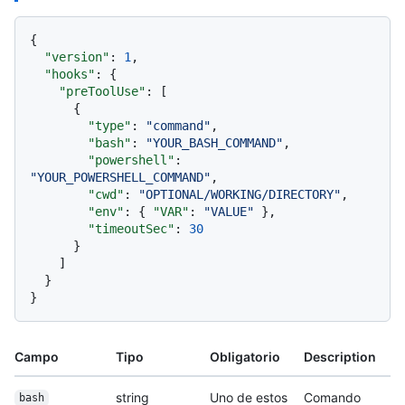
{
"version"
:
1
,
"hooks"
:
{
"preToolUse"
:
[
{
"type"
:
"command"
,
"bash"
:
"YOUR_BASH_COMMAND"
,
"powershell"
:
"YOUR_POWERSHELL_COMMAND"
,
"cwd"
:
"OPTIONAL/WORKING/DIRECTORY"
,
"env"
:
{
"VAR"
:
"VALUE"
}
,
"timeoutSec"
:
30
}
]
}
}
Campo
Tipo
Obligatorio
Description
string
Uno de estos
Comando
bash