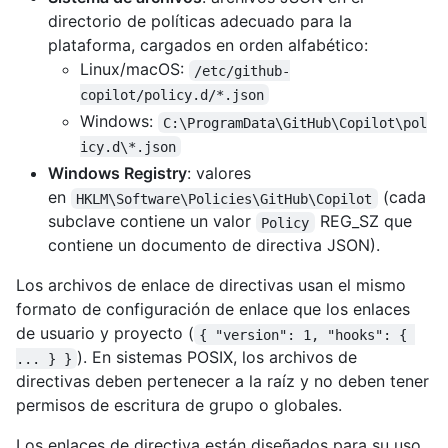
directorio de políticas adecuado para la
plataforma, cargados en orden alfabético:
Linux/macOS:
/etc/github-
copilot/policy.d/*.json
Windows:
C:\ProgramData\GitHub\Copilot\pol
icy.d\*.json
Windows Registry
: valores
en
(cada
HKLM\Software\Policies\GitHub\Copilot
subclave contiene un valor
REG_SZ que
Policy
contiene un documento de directiva JSON).
Los archivos de enlace de directivas usan el mismo
formato de configuración de enlace que los enlaces
de usuario y proyecto (
{ "version": 1, "hooks": { 
). En sistemas POSIX, los archivos de
... } }
directivas deben pertenecer a la raíz y no deben tener
permisos de escritura de grupo o globales.
Los enlaces de directiva están diseñados para su uso