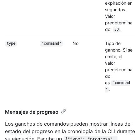
expiración en
segundos.
Valor
predetermina
do:
.
30
No
Tipo de
type
"command"
gancho. Si se
omite, el
valor
predetermina
do
es
"command
.
"
Mensajes de progreso
Los ganchos de comandos pueden mostrar líneas de
estado del progreso en la cronología de la CLI durante
su ejecución. Escriba un
{"type": "progress", 