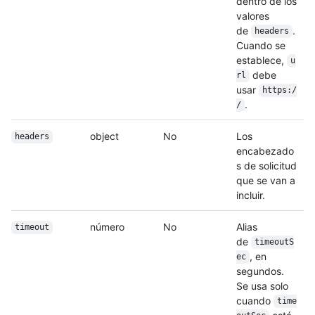
dentro de los
valores
de
.
headers
Cuando se
establece,
u
debe
rl
usar
https:/
.
/
object
No
Los
headers
encabezado
s de solicitud
que se van a
incluir.
número
No
Alias
timeout
de
timeoutS
, en
ec
segundos.
Se usa solo
cuando
time