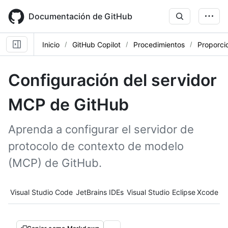
Skip
to
Documentación de GitHub
main
content
Inicio
GitHub Copilot
Procedimientos
Proporci
Configuración del servidor
MCP de GitHub
Aprenda a configurar el servidor de
protocolo de contexto de modelo
(MCP) de GitHub.
Tool navigation
Visual Studio Code
JetBrains IDEs
Visual Studio
Eclipse
Xcode