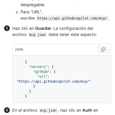
desplegable.
Para "URL",
escribe
.
https://api.githubcopilot.com/mcp/
Haz clic en
Guardar
. La configuración del
archivo
debe tener este aspecto:
mcp.json
JSON
{
"servers"
:
{
"github"
:
{
"url"
:
"https://api.githubcopilot.com/mcp/"
}
}
}
En el archivo
, haz clic en
Auth
en
mcp.json