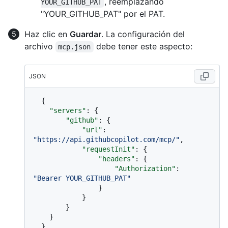
, reemplazando
YOUR_GITHUB_PAT
"YOUR_GITHUB_PAT" por el PAT.
Haz clic en
Guardar
. La configuración del
archivo
debe tener este aspecto:
mcp.json
JSON
{
"servers"
:
{
"github"
:
{
"url"
:
"https://api.githubcopilot.com/mcp/"
,
"requestInit"
:
{
"headers"
:
{
"Authorization"
:
"Bearer YOUR_GITHUB_PAT"
}
}
}
}
}