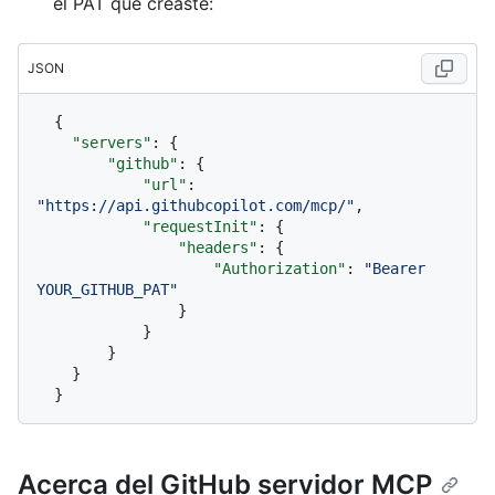
el PAT que creaste:
JSON
{
"servers"
:
{
"github"
:
{
"url"
:
"https://api.githubcopilot.com/mcp/"
,
"requestInit"
:
{
"headers"
:
{
"Authorization"
:
"Bearer 
YOUR_GITHUB_PAT"
}
}
}
}
}
Acerca del GitHub servidor MCP