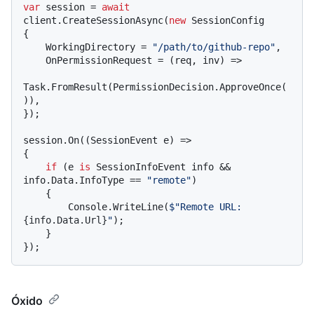
var
 session = 
await
client.CreateSessionAsync(
new
 SessionConfig

{

    WorkingDirectory = 
"/path/to/github-repo"
,

    OnPermissionRequest = (req, inv) =>

Task.FromResult(PermissionDecision.ApproveOnce(
)),

});

session.On((SessionEvent e) =>

{

if
 (e 
is
 SessionInfoEvent info && 
info.Data.InfoType == 
"remote"
)

    {

        Console.WriteLine(
$"Remote URL: 
{info.Data.Url}
"
);

    }

Óxido