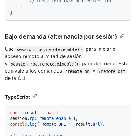
// Check info_type and extract URL
    }

Bajo demanda (alternancia por sesión)
Use
para iniciar el
session.rpc.remote.enable()
acceso remoto a mitad de sesión
y
para detenerlo. Esto
session.rpc.remote.disable()
equivale a los comandos
y
/remote on
/remote off
de la CLI.
TypeScript
const
 result = 
await
session.
rpc
.
remote
.
enable
console
.
log
(
"Remote URL:"
, result.
url
);

// Later: stop sharing