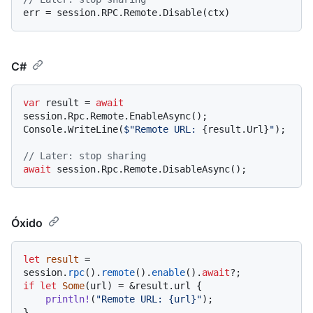
C#
var
 result = 
await
session.Rpc.Remote.EnableAsync();

Console.WriteLine(
$"Remote URL: 
{result.Url}
"
);

// Later: stop sharing
await
Óxido
let
result
 = 
session.
rpc
().
remote
().
enable
().
await
if
let
Some
(url) = &result.url {

println!
(
"Remote URL: {url}"
);

}
