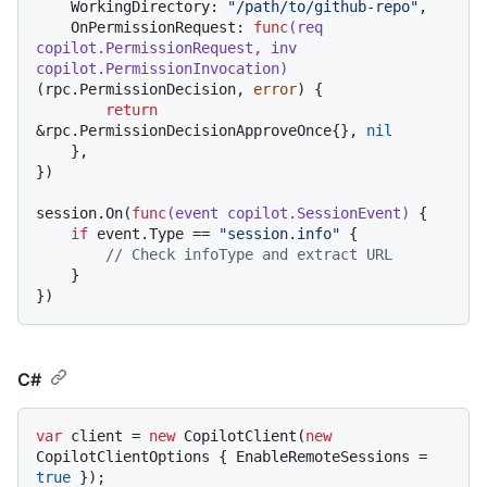
    WorkingDirectory: 
"/path/to/github-repo"
,

    OnPermissionRequest: 
func
(req 
copilot.PermissionRequest, inv 
copilot.PermissionInvocation)
(rpc.PermissionDecision, 
error
) {

return
&rpc.PermissionDecisionApproveOnce{}, 
nil
    },

})

session.On(
func
(event copilot.SessionEvent)
 {

if
 event.Type == 
"session.info"
 {

// Check infoType and extract URL
    }

C#
var
 client = 
new
 CopilotClient(
new
CopilotClientOptions { EnableRemoteSessions = 
true