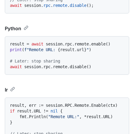
await
 session.
rpc
.
remote
.
disable
Python
result = 
await
print
(
f"Remote URL: 
{result.url}
"
)

# Later: stop sharing
await
Ir
if
 result.URL != 
nil
 {

    fmt.Println(
"Remote URL:"
, *result.URL)

}

// Later: stop sharing