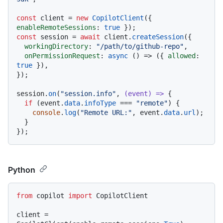
const
 client = 
new
CopilotClient
({ 
enableRemoteSessions
: 
true
const
 session = 
await
 client.
createSession
({

workingDirectory
: 
"/path/to/github-repo"
,

onPermissionRequest
: 
async
 () => ({ 
allowed
: 
true
 }),

});

session.
on
(
"session.info"
, 
(
event
) =>
 {

if
 (event.
data
.
infoType
 === 
"remote"
) {

console
.
log
(
"Remote URL:"
, event.
data
.
url
);

  }

Python
from
 copilot 
import
 CopilotClient

client = 