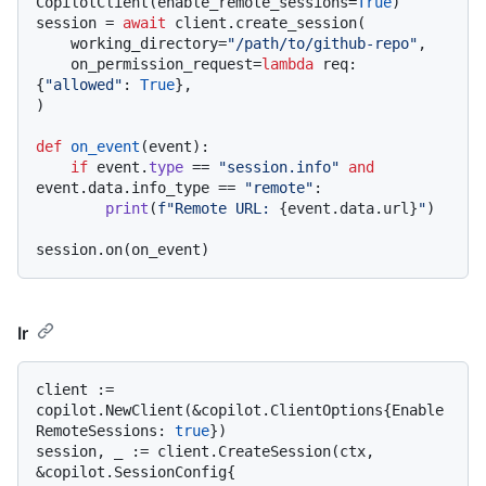
CopilotClient(enable_remote_sessions=
True
)

session = 
await
 client.create_session(

    working_directory=
"/path/to/github-repo"
,

    on_permission_request=
lambda
 req: 
{
"allowed"
: 
True
},

)

def
on_event
(
event
):

if
 event.
type
 == 
"session.info"
and
event.data.info_type == 
"remote"
:

print
(
f"Remote URL: 
{event.data.url}
"
)

Ir
client := 
copilot.NewClient(&copilot.ClientOptions{Enable
RemoteSessions: 
true
})

session, _ := client.CreateSession(ctx, 
&copilot.SessionConfig{
