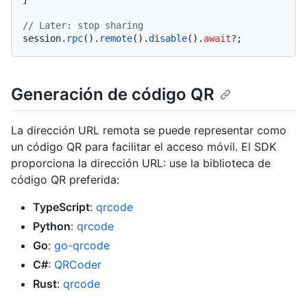
// Later: stop sharing
session.
rpc
().
remote
().
disable
().
await
Generación de código QR
La dirección URL remota se puede representar como
un código QR para facilitar el acceso móvil. El SDK
proporciona la dirección URL: use la biblioteca de
código QR preferida:
TypeScript
:
qrcode
Python
:
qrcode
Go
:
go-qrcode
C#
:
QRCoder
Rust
:
qrcode