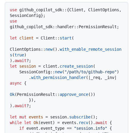
use
 github_copilot_sdk::{Client, ClientOptions, 
use
github_copilot_sdk::handler::PermissionResult;

let
client
 = Client::
start
(

ClientOptions::
new
().
with_enable_remote_session
s
(
true
)

).
await
let
session
 = client.
create_session
(

    SessionConfig::
new
(
"/path/to/github-repo"
)

        .
with_permission_handler
(|_req, _inv| 
async
 {

Ok
(PermissionResult::
approve_once
())

        }),

).
await
?;

let
mut 
events
 = session.
subscribe
while
let
Ok
(event) = events.
recv
().
await
 {

if
 event.event_type == 
"session.info"
 {
