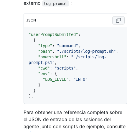
externo
:
log-prompt
JSON
"userPromptSubmitted"
:
[
{
"type"
:
"command"
,
"bash"
:
"./scripts/log-prompt.sh"
,
"powershell"
:
"./scripts/log-
prompt.ps1"
,
"cwd"
:
"scripts"
,
"env"
:
{
"LOG_LEVEL"
:
"INFO"
}
}
]
,
Para obtener una referencia completa sobre
el JSON de entrada de las sesiones del
agente junto con scripts de ejemplo, consulte