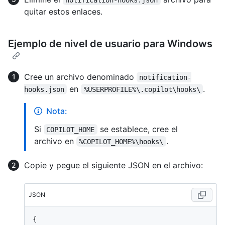
quitar estos enlaces.
Ejemplo de nivel de usuario para Windows
Cree un archivo denominado
notification-
en
.
hooks.json
%USERPROFILE%\.copilot\hooks\
Nota:
Si
se establece, cree el
COPILOT_HOME
archivo en
.
%COPILOT_HOME%\hooks\
Copie y pegue el siguiente JSON en el archivo:
JSON
{