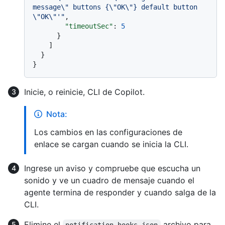
message\" buttons {\"OK\"} default button 
\"OK\"'"
,
"timeoutSec"
:
5
}
]
}
}
Inicie, o reinicie, CLI de Copilot.
Nota:
Los cambios en las configuraciones de
enlace se cargan cuando se inicia la CLI.
Ingrese un aviso y compruebe que escucha un
sonido y ve un cuadro de mensaje cuando el
agente termina de responder y cuando salga de la
CLI.
Elimine el
archivo para
notification-hooks.json