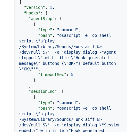
{
"version"
:
1
,
"hooks"
:
{
"agentStop"
:
[
{
"type"
:
"command"
,
"bash"
:
"osascript -e 'do shell 
script \"afplay 
/System/Library/Sounds/Funk.aiff &> 
/dev/null &\"' -e 'display dialog \"Agent 
stopped.\" with title \"Hook-generated 
message\" buttons {\"OK\"} default button 
\"OK\"'"
,
"timeoutSec"
:
5
}
]
,
"sessionEnd"
:
[
{
"type"
:
"command"
,
"bash"
:
"osascript -e 'do shell 
script \"afplay 
/System/Library/Sounds/Funk.aiff &> 
/dev/null &\"' -e 'display dialog \"Session 
ended.\" with title \"Hook-generated 