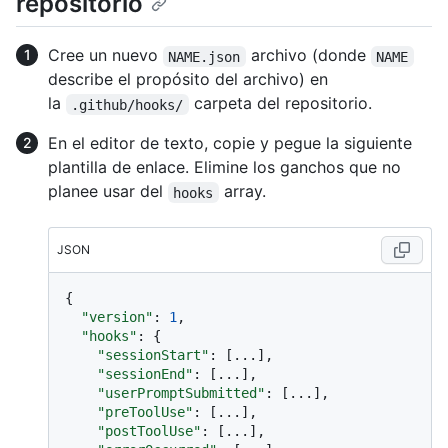
repositorio
Cree un nuevo
archivo (donde
NAME.json
NAME
describe el propósito del archivo) en
la
carpeta del repositorio.
.github/hooks/
En el editor de texto, copie y pegue la siguiente
plantilla de enlace. Elimine los ganchos que no
planee usar del
array.
hooks
JSON
{
"version"
:
1
,
"hooks"
:
{
"sessionStart"
:
[
...
]
,
"sessionEnd"
:
[
...
]
,
"userPromptSubmitted"
:
[
...
]
,
"preToolUse"
:
[
...
]
,
"postToolUse"
:
[
...
]
,