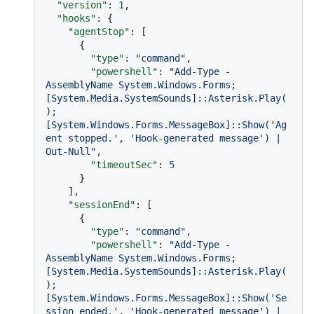
"version"
:
1
,
"hooks"
:
{
"agentStop"
:
[
{
"type"
:
"command"
,
"powershell"
:
"Add-Type -
AssemblyName System.Windows.Forms; 
[System.Media.SystemSounds]::Asterisk.Play(
); 
[System.Windows.Forms.MessageBox]::Show('Ag
ent stopped.', 'Hook-generated message') | 
Out-Null"
,
"timeoutSec"
:
5
}
]
,
"sessionEnd"
:
[
{
"type"
:
"command"
,
"powershell"
:
"Add-Type -
AssemblyName System.Windows.Forms; 
[System.Media.SystemSounds]::Asterisk.Play(
); 
[System.Windows.Forms.MessageBox]::Show('Se
ssion ended.', 'Hook-generated message') | 