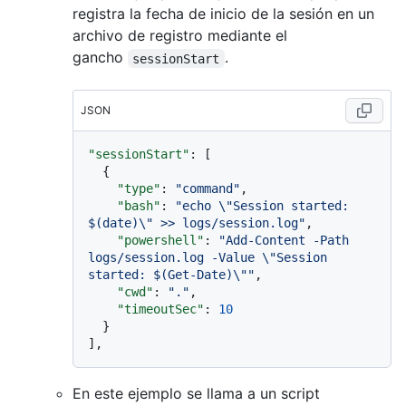
registra la fecha de inicio de la sesión en un
archivo de registro mediante el
gancho
.
sessionStart
JSON
"sessionStart"
:
[
{
"type"
:
"command"
,
"bash"
:
"echo \"Session started: 
$(date)\" >> logs/session.log"
,
"powershell"
:
"Add-Content -Path 
logs/session.log -Value \"Session 
started: $(Get-Date)\""
,
"cwd"
:
"."
,
"timeoutSec"
:
10
}
]
,
En este ejemplo se llama a un script