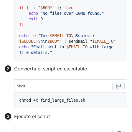
if
 [ -z 
"
$BODY
"
 ]; 
then
echo
"No files over 10MB found."
exit
fi
echo
 -e 
"To: 
$EMAIL_TO
\nSubject: 
$SUBJECT
\n\n
$BODY
"
 | sendmail 
"
$EMAIL_TO
"
echo
"Email sent to 
$EMAIL_TO
 with large 
file details."
Convierta el script en ejecutable.
Shell
Ejecute el script.