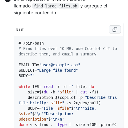
llamado
y agregue el
find_large_files.sh
siguiente contenido.
Bash
#!/bin/bash
# Find files over 10 MB, use Copilot CLI to 
describe them, and email a summary
EMAIL_TO=
"user@example.com"
SUBJECT=
"Large file found"
BODY=
""
while
 IFS= 
read
 -r -d 
''
 file; 
do
    size=$(
du
 -h 
"
$file
"
 | 
cut
 -f1)

    description=$(copilot -p 
"Describe this 
file briefly: 
$file
"
 -s 2>/dev/null)

    BODY+=
"File: 
$file
"
$
'\n'
"Size: 
$size
"
$
'\n'
"Description:     
$description
"
$
'\n\n'
done
 < <(find . -
type
 f -size +10M -print0)
