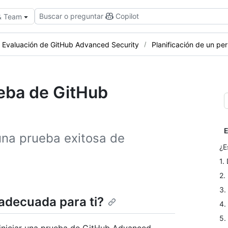
Buscar o preguntar
Copilot
 & Team
Evaluación de GitHub Advanced Security
Planificación de un p
ueba de GitHub
E
na prueba exitosa de
¿E
1.
2.
3.
adecuada para ti?
4.
5.