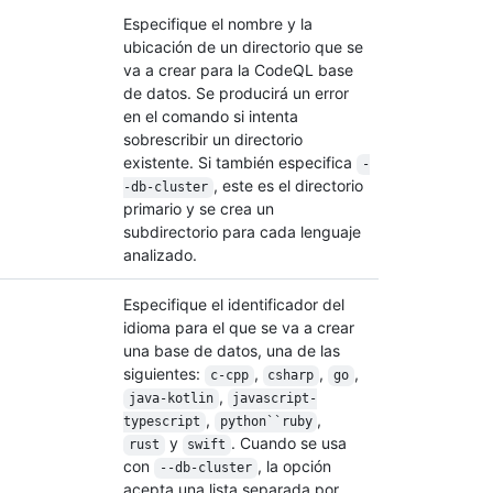
Especifique el nombre y la
ubicación de un directorio que se
va a crear para la CodeQL base
de datos. Se producirá un error
en el comando si intenta
sobrescribir un directorio
existente. Si también especifica
-
, este es el directorio
-db-cluster
primario y se crea un
subdirectorio para cada lenguaje
analizado.
Especifique el identificador del
idioma para el que se va a crear
una base de datos, una de las
siguientes:
,
,
,
c-cpp
csharp
go
,
java-kotlin
javascript-
,
,
typescript
python``ruby
y
. Cuando se usa
rust
swift
con
, la opción
--db-cluster
acepta una lista separada por