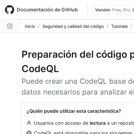
Skip
to
Documentación de GitHub
Version:
Free, Pro,
main
content
Inicio
Seguridad y calidad del código
Tutorials
Preparación del código p
CodeQL
Puede crear una CodeQL base de
datos necesarios para analizar e
¿Quién puede utilizar esta característica?
Usuarios con acceso de
lectura
a un reposit
CodeQL está disponible para los siguientes 