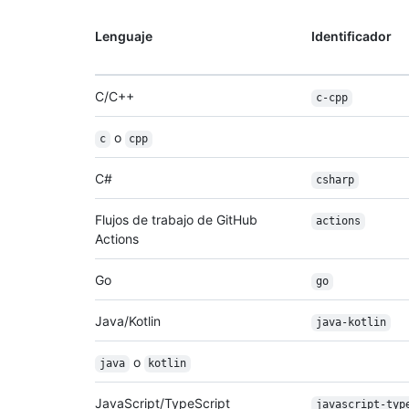
Lenguaje
Identificador
C/C++
c-cpp
o
c
cpp
C#
csharp
Flujos de trabajo de GitHub
actions
Actions
Go
go
Java/Kotlin
java-kotlin
o
java
kotlin
JavaScript/TypeScript
javascript-typ