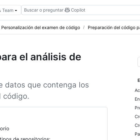
Buscar o preguntar
Copilot
 & Team
Personalización del examen de código
Preparación del código pa
ara el análisis de
E
 datos que contenga los
Ac
l código.
En
Pr
Cr
Cr
orio
Pa
tipos de repositorios: