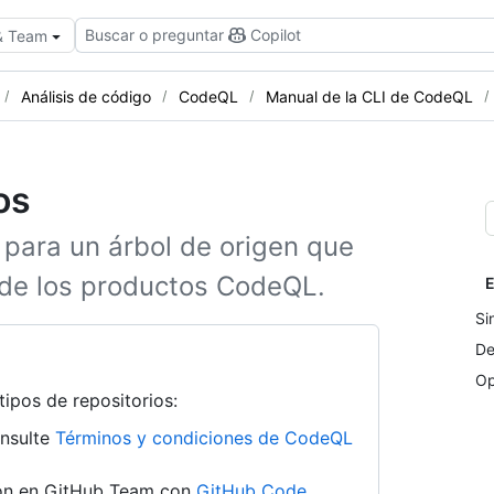
Buscar o preguntar
Copilot
 & Team
Análisis de código
CodeQL
Manual de la CLI de CodeQL
os
para un árbol de origen que
 de los productos CodeQL.
E
Si
De
Op
tipos de repositorios:
onsulte
Términos y condiciones de CodeQL
ión en GitHub Team con
GitHub Code