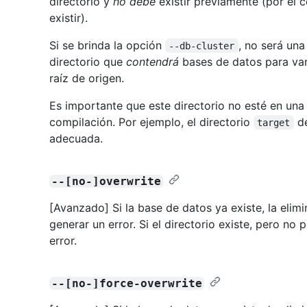
directorio y
no debe
existir previamente (por el c
existir).
Si se brinda la opción
, no será un
--db-cluster
directorio que
contendrá
bases de datos para var
raíz de origen.
Es importante que este directorio no esté en una 
compilación. Por ejemplo, el directorio
de
target
adecuada.
--[no-]overwrite
[Avanzado] Si la base de datos ya existe, la eli
generar un error. Si el directorio existe, pero no
error.
--[no-]force-overwrite