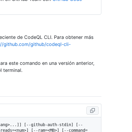
 reciente de CodeQL CLI. Para obtener más
://github.com/github/codeql-cli-
para este comando en una versión anterior,
l terminal.
lang>...]] [--github-auth-stdin] [--
hreads=<num>] [--ram=<MB>] [--command=