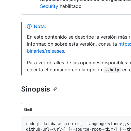
Security
habilitado
Nota:
En este contenido se describe la versión más
información sobre esta versión, consulta
https
binaries/releases
.
Para ver detalles de las opciones disponibles 
ejecuta el comando con la opción
en e
--help
Sinopsis
Shell
codeql database create [--language=<lang>[,<
github-url=<url>] [--source-root=<dir>] [--t