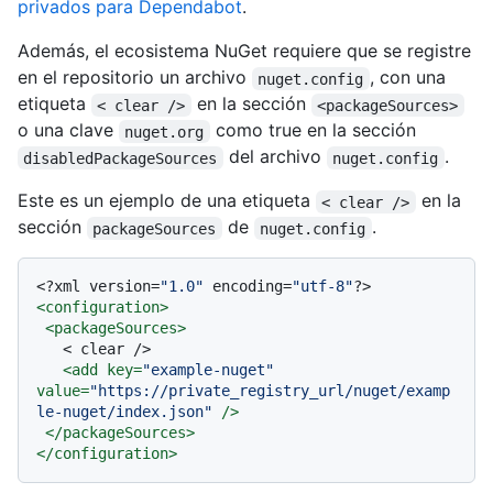
privados para Dependabot
.
Además, el ecosistema NuGet requiere que se registre
en el repositorio un archivo
, con una
nuget.config
etiqueta
en la sección
< clear />
<packageSources>
o una clave
como true en la sección
nuget.org
del archivo
.
disabledPackageSources
nuget.config
Este es un ejemplo de una etiqueta
en la
< clear />
sección
de
.
packageSources
nuget.config
<?xml version=
"1.0"
 encoding=
"utf-8"
?>
<
configuration
>
<
packageSources
>
   < clear />

<
add
key
=
"example-nuget"
value
=
"https://private_registry_url/nuget/examp
le-nuget/index.json"
 />
</
packageSources
>
</
configuration
>