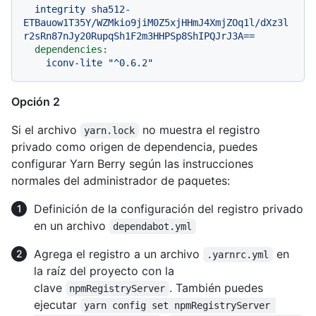
integrity
sha512-
ETBauow1T35Y/WZMkio9jiM0Z5xjHHmJ4XmjZOq1l/dXz3l
r2sRn87nJy20RupqSh1F2m3HHPSp8ShIPQJrJ3A==
dependencies:
iconv-lite
"^0.6.2"
Opción 2
Si el archivo
no muestra el registro
yarn.lock
privado como origen de dependencia, puedes
configurar Yarn Berry según las instrucciones
normales del administrador de paquetes:
Definición de la configuración del registro privado
en un archivo
dependabot.yml
Agrega el registro a un archivo
en
.yarnrc.yml
la raíz del proyecto con la
clave
. También puedes
npmRegistryServer
ejecutar
yarn config set npmRegistryServer 