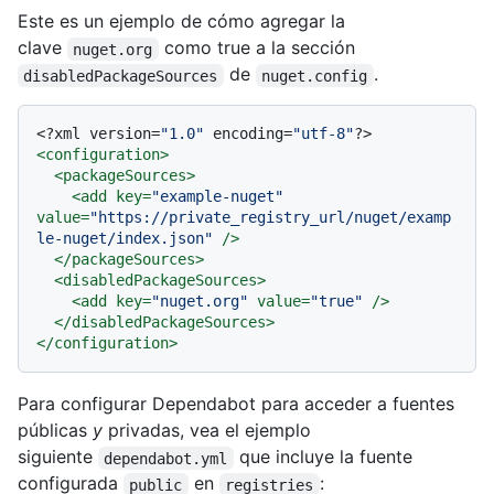
Este es un ejemplo de cómo agregar la
clave
como true a la sección
nuget.org
de
.
disabledPackageSources
nuget.config
<?xml version=
"1.0"
 encoding=
"utf-8"
?>
<
configuration
>
<
packageSources
>
<
add
key
=
"example-nuget"
value
=
"https://private_registry_url/nuget/examp
le-nuget/index.json"
 />
</
packageSources
>
<
disabledPackageSources
>
<
add
key
=
"nuget.org"
value
=
"true"
 />
</
disabledPackageSources
>
</
configuration
>
Para configurar Dependabot para acceder a fuentes
públicas
y
privadas, vea el ejemplo
siguiente
que incluye la fuente
dependabot.yml
configurada
en
:
public
registries