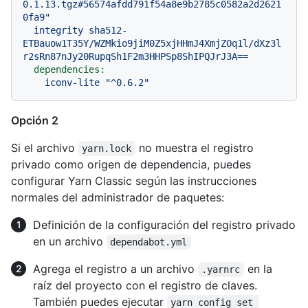
0.1.13.tgz#56574afdd791f54a8e9b2785c0582a2d2621
0fa9"
integrity
sha512-
ETBauow1T35Y/WZMkio9jiM0Z5xjHHmJ4XmjZOq1l/dXz3l
r2sRn87nJy20RupqSh1F2m3HHPSp8ShIPQJrJ3A==
dependencies:
iconv-lite
"^0.6.2"
Opción 2
Si el archivo
no muestra el registro
yarn.lock
privado como origen de dependencia, puedes
configurar Yarn Classic según las instrucciones
normales del administrador de paquetes:
Definición de la configuración del registro privado
en un archivo
dependabot.yml
Agrega el registro a un archivo
en la
.yarnrc
raíz del proyecto con el registro de claves.
También puedes ejecutar
yarn config set 