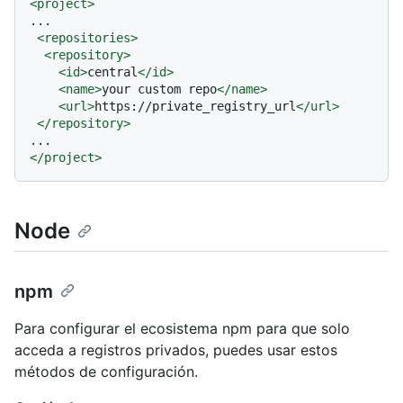
<
project
>
...

<
repositories
>
<
repository
>
<
id
>
central
</
id
>
<
name
>
your custom repo
</
name
>
<
url
>
https://private_registry_url
</
url
>
</
repository
>
</
project
>
Node
npm
Para configurar el ecosistema npm para que solo
acceda a registros privados, puedes usar estos
métodos de configuración.