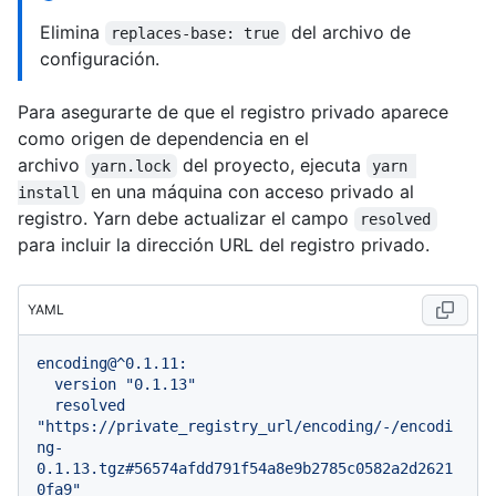
Elimina
del archivo de
replaces-base: true
configuración.
Para asegurarte de que el registro privado aparece
como origen de dependencia en el
archivo
del proyecto, ejecuta
yarn.lock
yarn 
en una máquina con acceso privado al
install
registro. Yarn debe actualizar el campo
resolved
para incluir la dirección URL del registro privado.
YAML
encoding@^0.1.11:
version
"0.1.13"
resolved
"https://private_registry_url/encoding/-/encodi
ng-
0.1.13.tgz#56574afdd791f54a8e9b2785c0582a2d2621
0fa9"