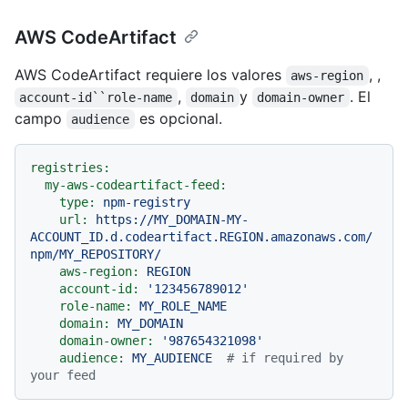
AWS CodeArtifact
AWS CodeArtifact requiere los valores
, ,
aws-region
,
y
. El
account-id``role-name
domain
domain-owner
campo
es opcional.
audience
registries:
my-aws-codeartifact-feed:
type:
npm-registry
url:
https://MY_DOMAIN-MY-
ACCOUNT_ID.d.codeartifact.REGION.amazonaws.com/
npm/MY_REPOSITORY/
aws-region:
REGION
account-id:
'123456789012'
role-name:
MY_ROLE_NAME
domain:
MY_DOMAIN
domain-owner:
'987654321098'
audience:
MY_AUDIENCE
# if required by 
your feed