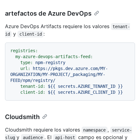
artefactos de Azure DevOps
Azure DevOps Artifacts requiere los valores
tenant-
y
:
id
client-id
registries:
my-azure-devops-artifacts-feed:
type:
npm-registry
url:
https://pkgs.dev.azure.com/MY-
ORGANIZATION/MY-PROJECT/_packaging/MY-
FEED/npm/registry/
tenant-id:
${{
secrets.AZURE_TENANT_ID
}}
client-id:
${{
secrets.AZURE_CLIENT_ID
}}
Cloudsmith
Cloudsmith requiere los valores
,
namespace
service-
y
. El
campo es opcional y
slug
audience
api-host