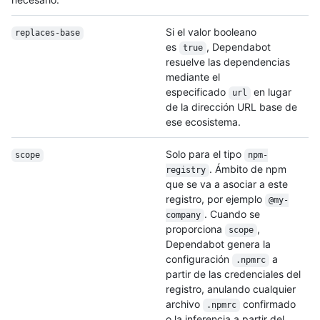
Si el valor booleano
replaces-base
es
, Dependabot
true
resuelve las dependencias
mediante el
especificado
en lugar
url
de la dirección URL base de
ese ecosistema.
Solo para el tipo
scope
npm-
. Ámbito de npm
registry
que se va a asociar a este
registro, por ejemplo
@my-
. Cuando se
company
proporciona
,
scope
Dependabot genera la
configuración
a
.npmrc
partir de las credenciales del
registro, anulando cualquier
archivo
confirmado
.npmrc
o la inferencia a partir del