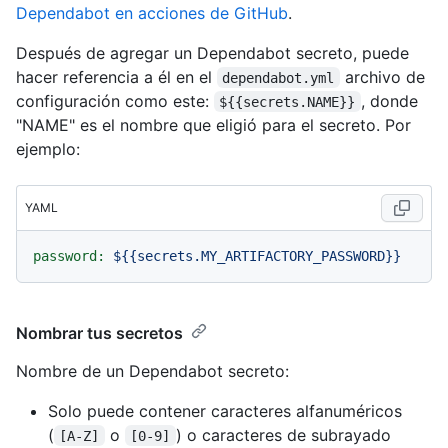
Dependabot en acciones de GitHub
.
Después de agregar un Dependabot secreto, puede
hacer referencia a él en el
archivo de
dependabot.yml
configuración como este:
, donde
${{secrets.NAME}}
"NAME" es el nombre que eligió para el secreto. Por
ejemplo:
YAML
password:
${{secrets.MY_ARTIFACTORY_PASSWORD}}
Nombrar tus secretos
Nombre de un Dependabot secreto:
Solo puede contener caracteres alfanuméricos
(
o
) o caracteres de subrayado
[A-Z]
[0-9]