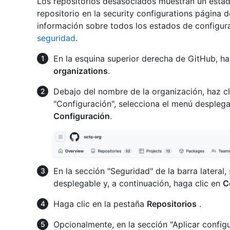
Los repositorios desasociados muestran un estado
repositorio en la security configurations página 
información sobre todos los estados de configur
seguridad
.
En la esquina superior derecha de GitHub, haz
organizations
.
Debajo del nombre de la organización, haz c
"Configuración", selecciona el menú despleg
Configuración
.
En la sección "Seguridad" de la barra lateral,
desplegable y, a continuación, haga clic en
C
Haga clic en la pestaña
Repositorios
.
Opcionalmente, en la sección "Aplicar configur