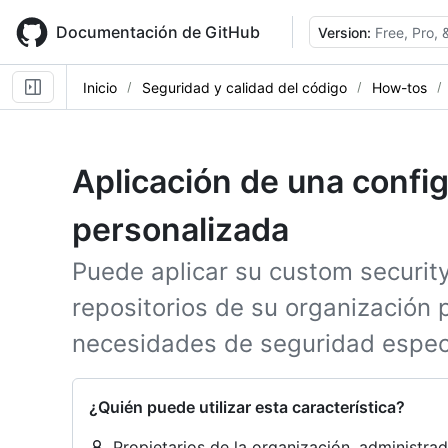
Skip
to
Documentación de GitHub
Version:
Free, Pro,
main
content
Inicio
Seguridad y calidad del código
How-tos
Aplicación de una confi
personalizada
Puede aplicar su custom security
repositorios de su organización p
necesidades de seguridad especí
¿Quién puede utilizar esta característica?
Propietarios de la organización, administr