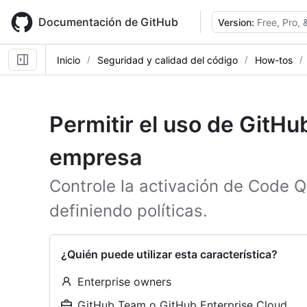
Skip
to
Documentación de GitHub
Version:
Free, Pro,
main
content
Inicio
Seguridad y calidad del código
How-tos
Permitir el uso de GitHu
empresa
Controle la activación de Code Q
definiendo políticas.
¿Quién puede utilizar esta característica?
Enterprise owners
GitHub Team o GitHub Enterprise Cloud