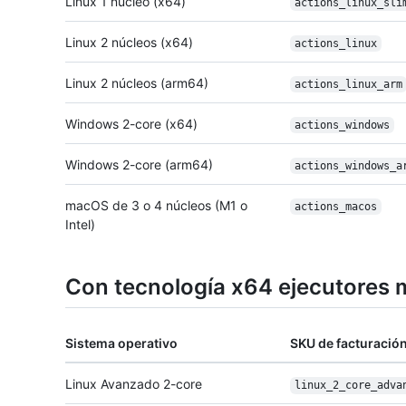
Linux 1 núcleo (x64)
actions_linux_
sli
Linux 2 núcleos (x64)
actions_linux
Linux 2 núcleos (arm64)
actions_linux_arm
Windows 2-core (x64)
actions_windows
Windows 2-core (arm64)
actions_windows_
a
macOS de 3 o 4 núcleos (M1 o
actions_macos
Intel)
Con tecnología x64 ejecutores
Sistema operativo
SKU de facturació
Linux Avanzado 2-core
linux_2_core_
adva