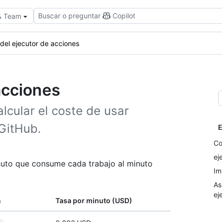
Buscar o preguntar
Copilot
 & Team
 del ejecutor de acciones
acciones
lcular el coste de usar
 GitHub.
E
Co
ej
nuto que consume cada trabajo al minuto
Im
As
ej
n
Tasa por minuto (USD)